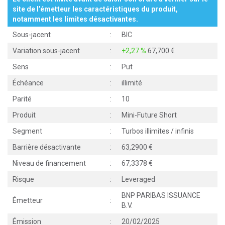
site de l’émetteur les caractéristiques du produit,
notamment les limites désactivantes.
Sous-jacent
:
BIC
Variation sous-jacent
:
+2,27 %
67,700
Sens
:
Put
Échéance
:
illimité
Parité
:
10
Produit
:
Mini-Future Short
Segment
:
Turbos illimites / infinis
Barrière désactivante
:
63,2900
Niveau de financement
:
67,3378
Risque
:
Leveraged
BNP PARIBAS ISSUANCE
Émetteur
:
B.V.
Émission
:
20/02/2025