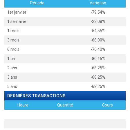
Période
Variation
1er janvier
-79,54%
1 semaine :
-23,08%
1 mois
-54,55%
3 mois
-68,00%
6 mois
-76,40%
1 an
-80,15%
2 ans
-68,25%
3 ans
-68,25%
5 ans
-68,25%
DERNIÈRES TRANSACTIONS
Heure
Quantité
Cours