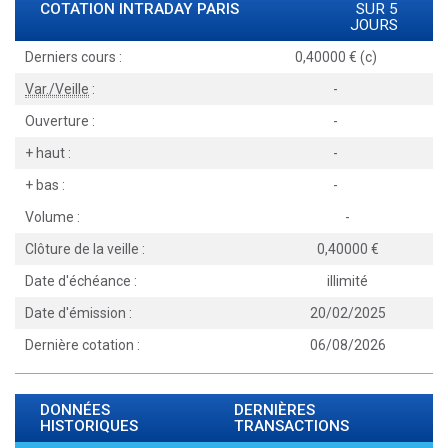
COTATION INTRADAY
PARIS
SUR 5
JOURS
Derniers cours :
0,40000 € (c)
Var./Veille
:
-
Ouverture :
-
+ haut :
-
+ bas :
-
Volume :
-
Clôture de la veille :
0,40000
Date d'échéance :
illimité
Date d'émission :
20/02/2025
Dernière cotation :
06/08/2026
DONNÉES
DERNIÈRES
HISTORIQUES
TRANSACTIONS