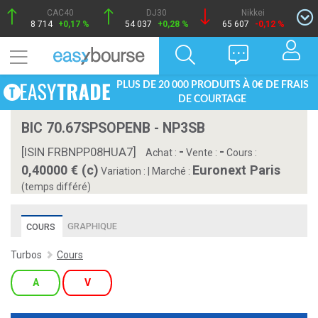
CAC40
DJ30
Nikkei
8 714
+0,17 %
54 037
+0,28 %
65 607
-0,12 %
PLUS DE 20 000 PRODUITS À 0€ DE FRAIS
DE COURTAGE
BIC 70.67SPSOPENB - NP3SB
-
-
[ISIN FRBNPP08HUA7]
Achat :
Vente :
Cours :
0,40000 € (c)
Euronext Paris
Variation :
|
Marché :
(temps différé)
GRAPHIQUE
COURS
Turbos
Cours
A
V