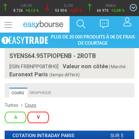
CAC40
DJ30
Nikkei
8 726
+0,13 %
53 904
-0,25 %
66 970
+2,08 %
PLUS DE 20 000 PRODUITS À 0€ DE FRAIS
DE COURTAGE
SYENS64.95TPIOPENB - 2ROTB
Valeur non côtée
[ISIN FRBNPP08T8H0]
|
Marché :
Euronext Paris
(temps différé)
GRAPHIQUE
COURS
Turbos
Cours
A
V
COTATION INTRADAY
PARIS
SUR 5