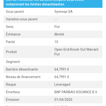
notamment les limites désactivantes.
Sous-jacent
:
Syensqo SA
Variation sous-jacent
:
-
-
Sens
:
Put
Échéance
:
illimité
Parité
:
10
Open-End Knock-Out Warrant
Produit
:
Put
Segment
:
Barrière désactivante
:
64,7991
Niveau de financement
:
64,7991
Risque
:
Leveraged
Émetteur
:
BNP PARIBAS ISSUANCE B.V.
Émission
:
01/04/2025