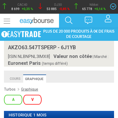
CAC40
DJ30
Nikkei
8 699
+0,35 %
53 885
-0,85 %
65 778
+0,14 %
PLUS DE 20 000 PRODUITS À 0€ DE FRAIS
DE COURTAGE
AKZO63.547TSPERP - 6J1YB
Valeur non côtée
[ISIN NLBNPNL3IMX8]
|
Marché :
Euronext Paris
(temps différé)
COURS
GRAPHIQUE
Turbos
Graphique
A
V
HISTORIQUE 1 MOIS