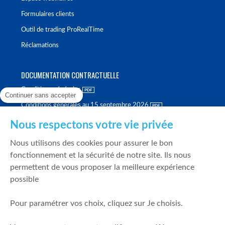
Formulaires clients
Outil de trading ProRealTime
Réclamations
DOCUMENTATION CONTRACTUELLE
Conditions générales
Continuer sans accepter
Conditions générales au 15 septembre 2026
Brochure tarifaire
Nous respectons votre vie privée
Rapport sur la qualité d'exécution
Nous utilisons des cookies pour assurer le bon
Politique de meilleure sélection
fonctionnement et la sécurité de notre site. Ils nous
permettent de vous proposer la meilleure expérience
Politique de durabilité
possible
Fonds de garantie des dépôts et de résolution
Pour paramétrer vos choix, cliquez sur Je choisis.
SÉCURITÉ & DONNÉES PERSONNELLES