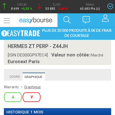
CAC40
DJ30
Nikkei
8 699
+0,35 %
53 885
-0,85 %
65 683 Pts (c)
PLUS DE 20 000 PRODUITS À 0€ DE FRAIS
DE COURTAGE
HERMES ZT PERP - Z44JH
Valeur non côtée
[ISIN DE000GP97EC4]
|
Marché :
Euronext Paris
COURS
GRAPHIQUE
Warrants
Graphique
A
V
HISTORIQUE 1 MOIS