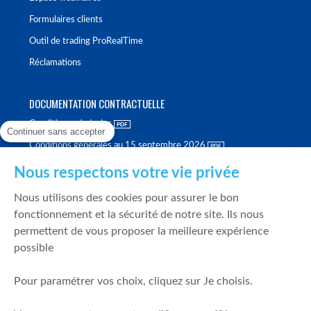
Formulaires clients
Outil de trading ProRealTime
Réclamations
DOCUMENTATION CONTRACTUELLE
Conditions générales
Continuer sans accepter
Conditions générales au 15 septembre 2026
Brochure tarifaire
Nous respectons votre vie privée
Rapport sur la qualité d'exécution
Nous utilisons des cookies pour assurer le bon
Politique de meilleure sélection
fonctionnement et la sécurité de notre site. Ils nous
permettent de vous proposer la meilleure expérience
Politique de durabilité
possible
Fonds de garantie des dépôts et de résolution
Pour paramétrer vos choix, cliquez sur Je choisis.
SÉCURITÉ & DONNÉES PERSONNELLES