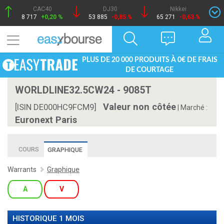
CAC40
DJ30
Nikkei
8 717
+0,20 %
53 885
-0,85 %
65 271
-0,63 %
PLUS DE 20 000 PRODUITS À 0€ DE FRAIS
DE COURTAGE
WORLDLINE32.5CW24 - 9085T
Valeur non côtée
[ISIN DE000HC9FCM9]
|
Marché :
Euronext Paris
COURS
GRAPHIQUE
Warrants
Graphique
A
V
HISTORIQUE 1 MOIS