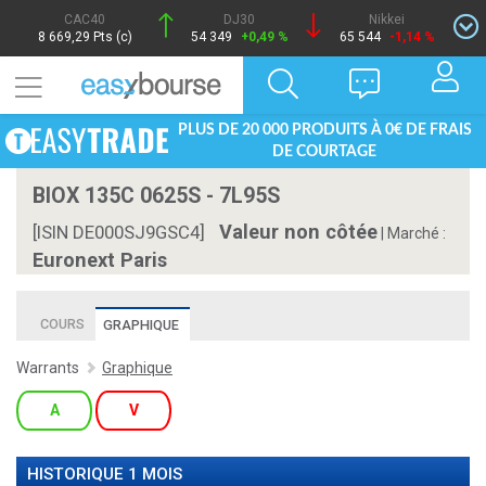
CAC40
DJ30
Nikkei
8 669,29 Pts (c)
54 349
+0,49 %
65 544
-1,14 %
PLUS DE 20 000 PRODUITS À 0€ DE FRAIS
DE COURTAGE
BIOX 135C 0625S - 7L95S
Valeur non côtée
[ISIN DE000SJ9GSC4]
|
Marché :
Euronext Paris
COURS
GRAPHIQUE
Warrants
Graphique
A
V
HISTORIQUE 1 MOIS