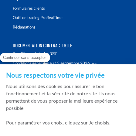
Formulaires clients
Outil de trading ProRealTime
Réclamations
DOCUMENTATION CONTRACTUELLE
Conditions générales
Continuer sans accepter
Conditions générales au 15 septembre 2026
Brochure tarifaire
Nous respectons votre vie privée
Rapport sur la qualité d'exécution
Nous utilisons des cookies pour assurer le bon
Politique de meilleure sélection
fonctionnement et la sécurité de notre site. Ils nous
permettent de vous proposer la meilleure expérience
Politique de durabilité
possible
Fonds de garantie des dépôts et de résolution
Pour paramétrer vos choix, cliquez sur Je choisis.
SÉCURITÉ & DONNÉES PERSONNELLES