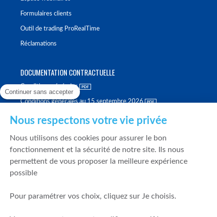
Formulaires clients
Outil de trading ProRealTime
Réclamations
DOCUMENTATION CONTRACTUELLE
Conditions générales
Continuer sans accepter
Conditions générales au 15 septembre 2026
Brochure tarifaire
Nous respectons votre vie privée
Rapport sur la qualité d'exécution
Nous utilisons des cookies pour assurer le bon
Politique de meilleure sélection
fonctionnement et la sécurité de notre site. Ils nous
permettent de vous proposer la meilleure expérience
Politique de durabilité
possible
Fonds de garantie des dépôts et de résolution
Pour paramétrer vos choix, cliquez sur Je choisis.
SÉCURITÉ & DONNÉES PERSONNELLES