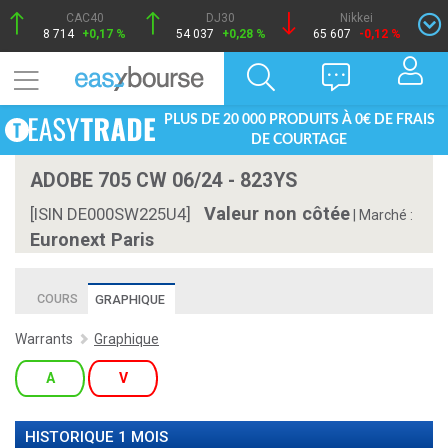
CAC40
DJ30
Nikkei
8 714
+0,17 %
54 037
+0,28 %
65 607
-0,12 %
PLUS DE 20 000 PRODUITS À 0€ DE FRAIS
DE COURTAGE
ADOBE 705 CW 06/24 - 823YS
Valeur non côtée
[ISIN DE000SW225U4]
|
Marché :
Euronext Paris
COURS
GRAPHIQUE
Warrants
Graphique
A
V
HISTORIQUE 1 MOIS