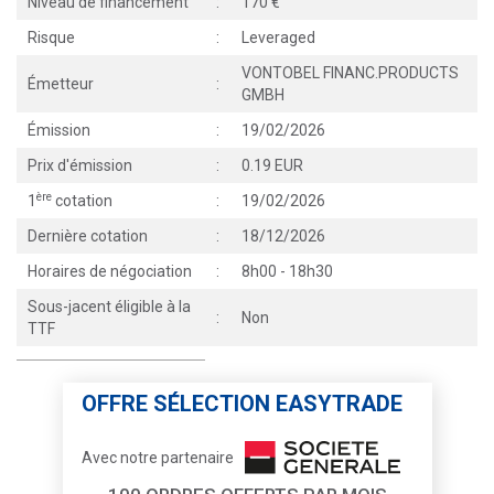
Niveau de financement
:
170
Risque
:
Leveraged
VONTOBEL FINANC.PRODUCTS
Émetteur
:
GMBH
Émission
:
19/02/2026
Prix d'émission
:
0.19 EUR
ère
1
cotation
:
19/02/2026
Dernière cotation
:
18/12/2026
Horaires de négociation
:
8h00 - 18h30
Sous-jacent éligible à la
:
Non
TTF
OFFRE SÉLECTION EASYTRADE
Avec notre partenaire