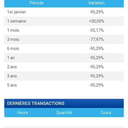
Période
Variation
1er janvier
-95,29%
1 semaine :
+30,00%
1 mois
-55,17%
3 mois
-77,97%
6 mois
-95,29%
1 an
-95,29%
2 ans
-95,29%
3 ans
-95,29%
5 ans
-95,29%
DERNIÈRES TRANSACTIONS
Heure
Quantité
Cours