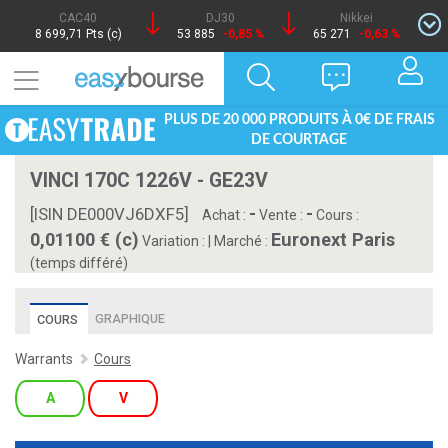
CAC40
DJ30
Nikkei
8 699,71 Pts (c)
53 885
-0,85 %
65 271
-0,63 %
PLUS DE 20 000 PRODUITS À 0€ DE FRAIS
DE COURTAGE
VINCI 170C 1226V - GE23V
-
-
[ISIN DE000VJ6DXF5]
Achat :
Vente :
Cours :
0,01100 € (c)
Euronext Paris
Variation :
|
Marché :
(temps différé)
GRAPHIQUE
COURS
Warrants
Cours
A
V