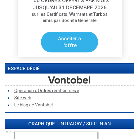
100 ORDRES OFFERTS PAR MOIS
JUSQU'AU 31 DÉCEMBRE 2026
sur les Certificats, Warrants et Turbos
émis par Société Générale
Accéder à
l'offre
ESPACE DÉDIÉ
Opération « Ordres remboursés »
Site web
Le blog de Vontobel
GRAPHIQUE -
INTRADAY
/
SUR UN AN
0.02