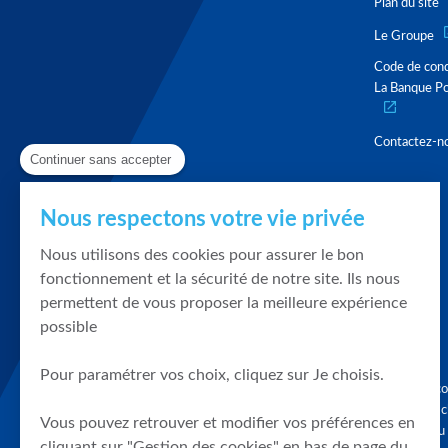
Plan du site
Le Groupe
Code de con
La Banque Po
Contactez-n
Continuer sans accepter
Nous respectons votre vie privée
Nous utilisons des cookies pour assurer le bon
fonctionnement et la sécurité de notre site. Ils nous
permettent de vous proposer la meilleure expérience
possible
Pour paramétrer vos choix, cliquez sur Je choisis.
Graphique, co
en quelques cl
Vous pouvez retrouver et modifier vos préférences en
tendances du
cliquant sur "Gestion des cookies" en bas de page du