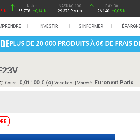
Nikkei
NASDAQ 100
DAX 30
85 %
65 778
+0,14 %
29 373 Pts (c)
26 140
+0,05 %
MPRENDRE
INVESTIR
S'INFORMER
ÉPARGN
PLUS DE 20 000 PRODUITS À 0€ DE FRAIS 
E23V
0,01100 € (c)
Euronext Paris
Cours :
Variation :
|
Marché :
DRE