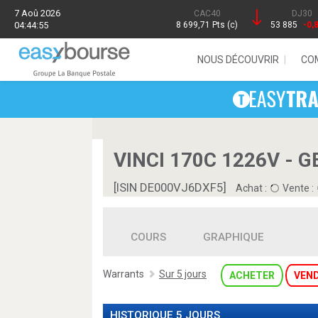
7 Aoû 2026
CAC40
DJ30
04:44:55
8 699,71 Pts (c)
53 885
-0,
NOUS DÉCOUVRIR
CO
VINCI 170C 1226V - G
[ISIN DE000VJ6DXF5]
Achat :
Vente :
COURS
GRAPHIQUE
Warrants
Sur 5 jours
ACHETER
VEN
HISTORIQUE 5 JOURS