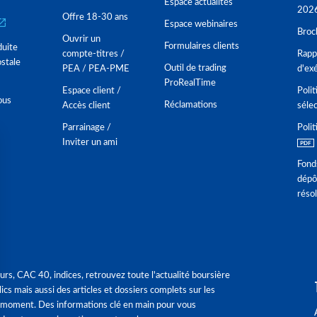
Espace actualités
202
Offre 18-30 ans
Espace webinaires
Broc
Ouvrir un
Formulaires clients
duite
compte-titres /
Rappo
stale
Outil de trading
PEA / PEA-PME
d'ex
ProRealTime
Espace client /
Polit
ous
Réclamations
Accès client
séle
Parrainage /
Polit
Inviter un ami
Fond
dépô
réso
urs, CAC 40, indices, retrouvez toute l'actualité boursière
ics mais aussi des articles et dossiers complets sur les
 moment. Des informations clé en main pour vous