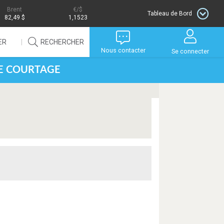
Brent
/$
Tableau de Bord
82,49 $
1,1523
ER
RECHERCHER
Nous contacter
Se connecter
DE COURTAGE