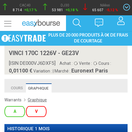
CAC40
DJ30
Nikkei
8 714
+0,17 %
53 981
+0,18 %
65 607
-0,12 %
PLUS DE 20 000 PRODUITS À 0€ DE FRAIS
DE COURTAGE
VINCI 170C 1226V - GE23V
[ISIN DE000VJ6DXF5]
Achat :
Vente :
Cours :
0,01100
Euronext Paris
Variation :
|
Marché :
COURS
GRAPHIQUE
Warrants
Graphique
A
V
HISTORIQUE 1 MOIS