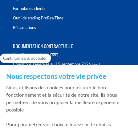
Formulaires clients
Outil de trading ProRealTime
Réclamations
DOCUMENTATION CONTRACTUELLE
Conditions générales
Continuer sans accepter
Conditions générales au 15 septembre 2026
Brochure tarifaire
Nous respectons votre vie privée
Rapport sur la qualité d'exécution
Nous utilisons des cookies pour assurer le bon
Politique de meilleure sélection
fonctionnement et la sécurité de notre site. Ils nous
permettent de vous proposer la meilleure expérience
Politique de durabilité
possible
Fonds de garantie des dépôts et de résolution
Pour paramétrer vos choix, cliquez sur Je choisis.
SÉCURITÉ & DONNÉES PERSONNELLES