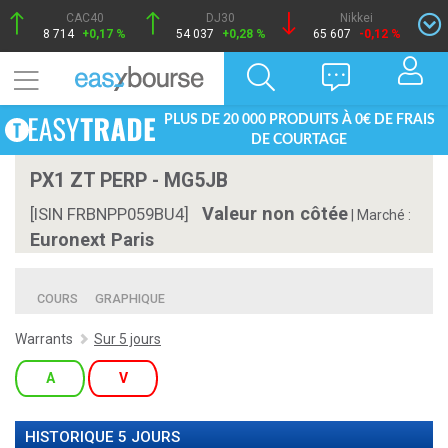
CAC40
DJ30
Nikkei
8 714
+0,17 %
54 037
+0,28 %
65 607
-0,12 %
PLUS DE 20 000 PRODUITS À 0€ DE FRAIS
DE COURTAGE
PX1 ZT PERP - MG5JB
Valeur non côtée
[ISIN FRBNPP059BU4]
|
Marché :
Euronext Paris
COURS
GRAPHIQUE
Warrants
Sur 5 jours
A
V
HISTORIQUE 5 JOURS