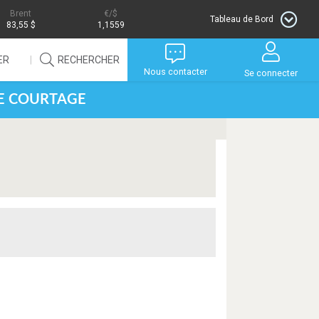
Brent
/$
Tableau de Bord
83,55 $
1,1559
ER
RECHERCHER
Nous contacter
Se connecter
DE COURTAGE