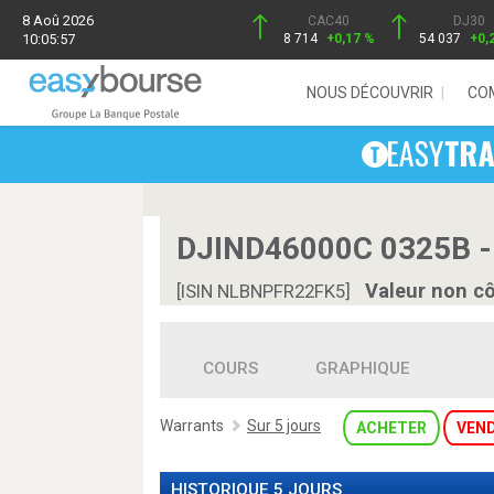
8 Aoû 2026
CAC40
DJ30
10:05:57
8 714
+0,17 %
54 037
+0,
NOUS DÉCOUVRIR
CO
DJIND46000C 0325B -
Valeur non c
[ISIN NLBNPFR22FK5]
COURS
GRAPHIQUE
Warrants
Sur 5 jours
ACHETER
VEN
HISTORIQUE 5 JOURS