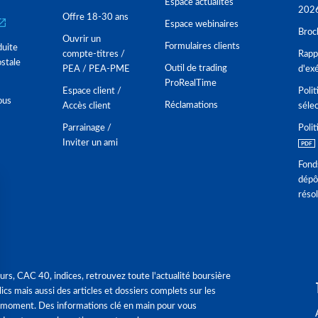
Espace actualités
202
Offre 18-30 ans
Espace webinaires
Broc
Ouvrir un
Formulaires clients
duite
compte-titres /
Rappo
stale
Outil de trading
PEA / PEA-PME
d'ex
ProRealTime
Espace client /
Polit
ous
Réclamations
Accès client
séle
Parrainage /
Polit
Inviter un ami
Fond
dépô
réso
urs, CAC 40, indices, retrouvez toute l'actualité boursière
ics mais aussi des articles et dossiers complets sur les
 moment. Des informations clé en main pour vous