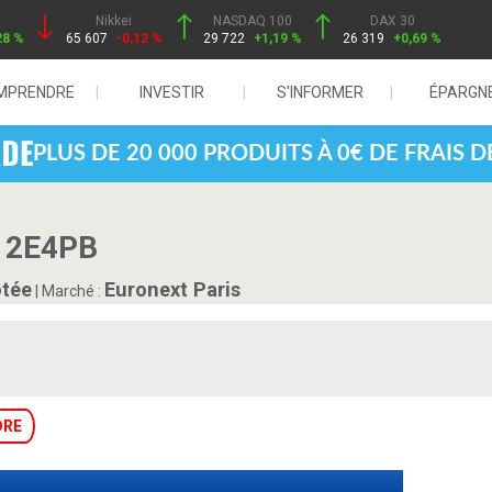
Nikkei
NASDAQ 100
DAX 30
28 %
65 607
-0,12 %
29 722
+1,19 %
26 319
+0,69 %
MPRENDRE
INVESTIR
S'INFORMER
ÉPARGN
PLUS DE 20 000 PRODUITS À 0€ DE FRAIS 
 2E4PB
ôtée
Euronext Paris
|
Marché :
DRE