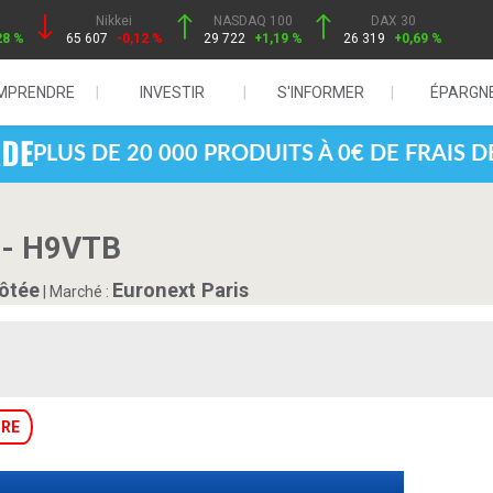
Nikkei
NASDAQ 100
DAX 30
28 %
65 607
-0,12 %
29 722
+1,19 %
26 319
+0,69 %
MPRENDRE
INVESTIR
S'INFORMER
ÉPARGN
PLUS DE 20 000 PRODUITS À 0€ DE FRAIS 
 - H9VTB
ôtée
Euronext Paris
|
Marché :
RE