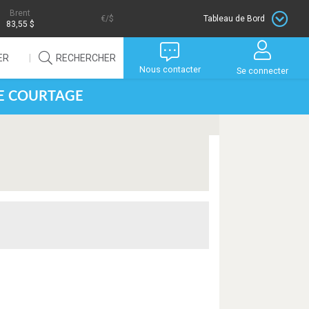
Brent
/$
Tableau de Bord
83,55 $
ER
RECHERCHER
Nous contacter
Se connecter
DE COURTAGE