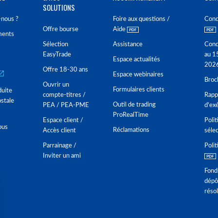
SOLUTIONS
nous ?
Foire aux questions /
Cond
Offre bourse
Aide
ments
Sélection
Assistance
Cond
EasyTrade
au 1
Espace actualités
202
Offre 18-30 ans
Espace webinaires
Broc
Ouvrir un
Formulaires clients
duite
compte-titres /
Rappo
stale
Outil de trading
PEA / PEA-PME
d'ex
ProRealTime
Espace client /
Polit
ous
Réclamations
Accès client
séle
Parrainage /
Polit
Inviter un ami
Fond
dépô
réso