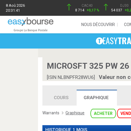
8 Aoû 2026
CAC40
DJ30
20:31:41
8 714
+0,17 %
54 037
+0,
NOUS DÉCOUVRIR
CO
MICROSFT 325 PW 26
Valeur non c
[ISIN NLBNPFR28WU6]
COURS
GRAPHIQUE
Warrants
Graphique
ACHETER
VEND
HISTORIQUE 1 MOIS