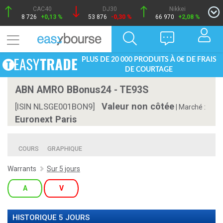
CAC40
DJ30
Nikkei
8 726
+0,13 %
53 876
-0,30 %
66 970
+2,08 %
PLUS DE 20 000 PRODUITS À 0€ DE FRAIS
DE COURTAGE
ABN AMRO BBonus24 - TE93S
Valeur non côtée
[ISIN NLSGE001BON9]
|
Marché :
Euronext Paris
COURS
GRAPHIQUE
Warrants
Sur 5 jours
A
V
HISTORIQUE 5 JOURS