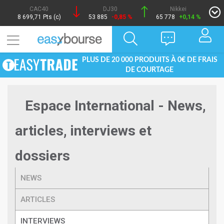
CAC40
DJ30
Nikkei
8 699,71 Pts (c)
53 885
-0,85 %
65 778
+0,14 %
PLUS DE 20 000 PRODUITS À 0€ DE FRAIS
DE COURTAGE
Espace International - News,
articles, interviews et
dossiers
NEWS
ARTICLES
INTERVIEWS