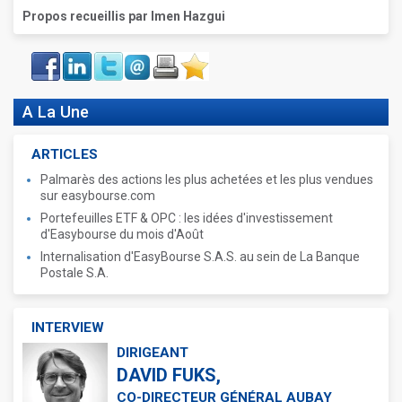
Propos recueillis par Imen Hazgui
Face
LinkIn
Twitter
Envoyer
Imprimer
Favoris
book
A La Une
ARTICLES
Palmarès des actions les plus achetées et les plus vendues
sur easybourse.com
Portefeuilles ETF & OPC : les idées d'investissement
d'Easybourse du mois d'Août
Internalisation d'EasyBourse S.A.S. au sein de La Banque
Postale S.A.
INTERVIEW
DIRIGEANT
DAVID FUKS,
CO-DIRECTEUR GÉNÉRAL AUBAY