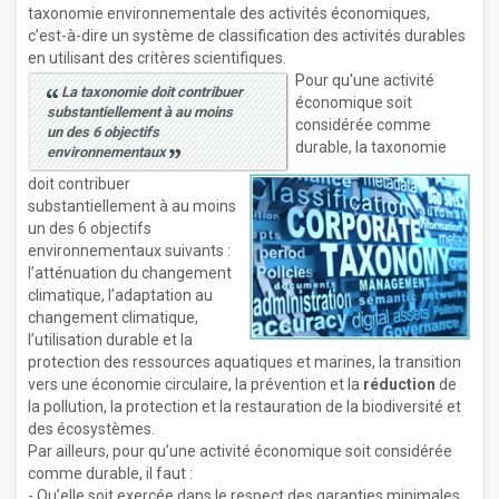
taxonomie environnementale des activités économiques,
c’est-à-dire un système de classification des activités durables
en utilisant des critères scientifiques.
Pour qu'une activité
La taxonomie doit contribuer
économique soit
substantiellement à au moins
considérée comme
un des 6 objectifs
durable, la taxonomie
environnementaux
doit contribuer
substantiellement à au moins
un des 6 objectifs
environnementaux suivants :
l’atténuation du changement
climatique, l’adaptation au
changement climatique,
l’utilisation durable et la
protection des ressources aquatiques et marines, la transition
vers une économie circulaire, la prévention et la
réduction
de
la pollution, la protection et la restauration de la biodiversité et
des écosystèmes.
Par ailleurs, pour qu’une activité économique soit considérée
comme durable, il faut :
- Qu’elle soit exercée dans le respect des garanties minimales