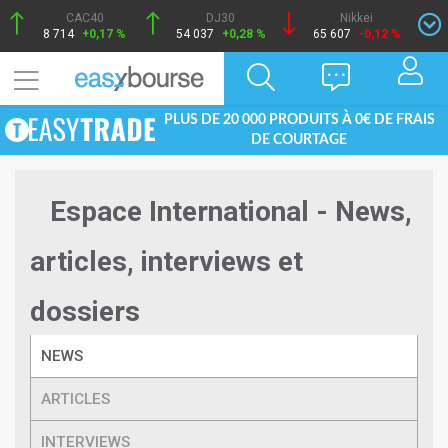
CAC40
DJ30
Nikkei
8 714
+0,17 %
54 037
+0,28 %
65 607
-0,12 %
PLUS DE 20 000 PRODUITS À 0€ DE FRAIS
DE COURTAGE
Espace International - News,
articles, interviews et
dossiers
NEWS
ARTICLES
INTERVIEWS