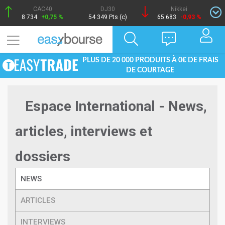
CAC40
DJ30
Nikkei
8 734
+0,75 %
54 349 Pts (c)
65 683
-0,93 %
PLUS DE 20 000 PRODUITS À 0€ DE FRAIS
DE COURTAGE
Espace International - News,
articles, interviews et
dossiers
NEWS
ARTICLES
INTERVIEWS