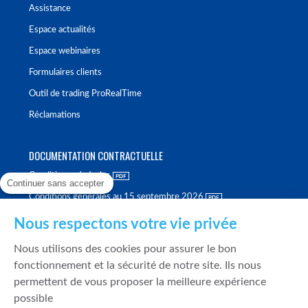
Assistance
Espace actualités
Espace webinaires
Formulaires clients
Outil de trading ProRealTime
Réclamations
DOCUMENTATION CONTRACTUELLE
Conditions générales
Continuer sans accepter
Conditions générales au 15 septembre 2026
Brochure tarifaire
Nous respectons votre vie privée
Rapport sur la qualité d'exécution
Nous utilisons des cookies pour assurer le bon
Politique de meilleure sélection
fonctionnement et la sécurité de notre site. Ils nous
permettent de vous proposer la meilleure expérience
Politique de durabilité
possible
Fonds de garantie des dépôts et de résolution