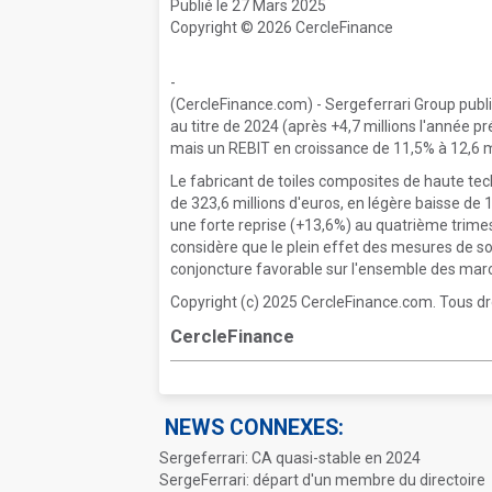
Publié le 27 Mars 2025
Copyright © 2026 CercleFinance
-
(CercleFinance.com) - Sergeferrari Group publie
au titre de 2024 (après +4,7 millions l'année 
mais un REBIT en croissance de 11,5% à 12,6 mi
Le fabricant de toiles composites de haute tech
de 323,6 millions d'euros, en légère baisse de
une forte reprise (+13,6%) au quatrième trimes
considère que le plein effet des mesures de so
conjoncture favorable sur l'ensemble des marc
Copyright (c) 2025 CercleFinance.com. Tous dr
CercleFinance
NEWS CONNEXES:
Sergeferrari: CA quasi-stable en 2024
SergeFerrari: départ d'un membre du directoire