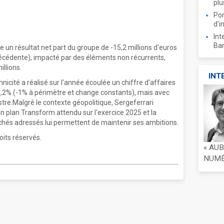
plu
Por
d'i
Int
Ban
 un résultat net part du groupe de -15,2 millions d'euros
précédente), impacté par des éléments non récurrents,
llions.
INT
nicité a réalisé sur l'année écoulée un chiffre d'affaires
 1,2% (-1% à périmètre et change constants), mais avec
tre.Malgré le contexte géopolitique, Sergeferrari
n plan Transform attendu sur l'exercice 2025 et la
hés adressés lui permettent de maintenir ses ambitions.
oits réservés.
« AU
NUMÉR