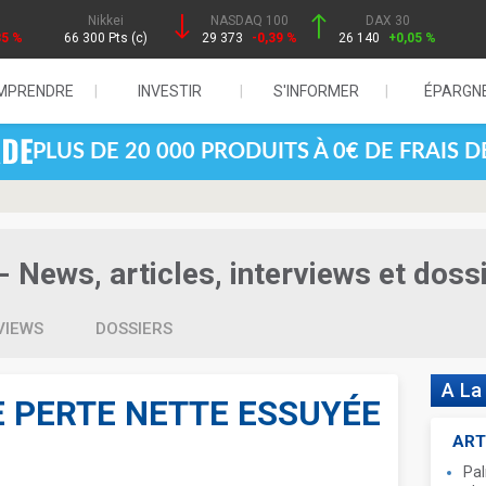
Nikkei
NASDAQ 100
DAX 30
85 %
66 300 Pts (c)
29 373
-0,39 %
26 140
+0,05 %
MPRENDRE
INVESTIR
S'INFORMER
ÉPARGN
PLUS DE 20 000 PRODUITS À 0€ DE FRAIS 
- News, articles, interviews et doss
VIEWS
DOSSIERS
A La
E PERTE NETTE ESSUYÉE
ART
Pal