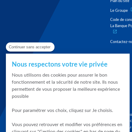
Plan du site
Le Groupe
Code de con
La Banque Po
Contactez-n
Continuer sans accepter
Nous respectons votre vie privée
Nous utilisons des cookies pour assurer le bon
fonctionnement et la sécurité de notre site. Ils nous
permettent de vous proposer la meilleure expérience
possible
Pour paramétrer vos choix, cliquez sur Je choisis.
Graphique, co
en quelques cl
Vous pouvez retrouver et modifier vos préférences en
tendances du
cliquant sur "Gestion des cookies" en bas de page du