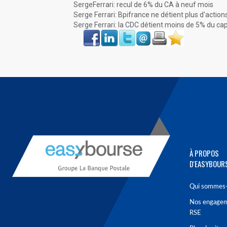
SergeFerrari: recul de 6% du CA à neuf mois
Serge Ferrari: Bpifrance ne détient plus d'action
Serge Ferrari: la CDC détient moins de 5% du cap
Face
LinkIn
Twitter
Envoyer
Imprimer
Favoris
book
À PROPOS
D'EASYBOUR
Qui sommes-
Nos engage
RSE