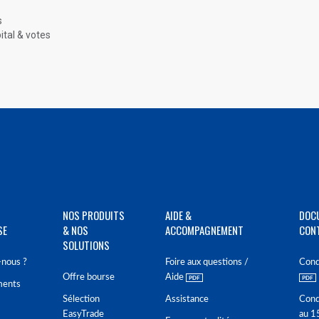
s
ital & votes
NOS PRODUITS
AIDE &
DOC
SE
& NOS
ACCOMPAGNEMENT
CON
SOLUTIONS
nous ?
Foire aux questions /
Cond
Offre bourse
Aide
ments
Sélection
Assistance
Cond
EasyTrade
au 1