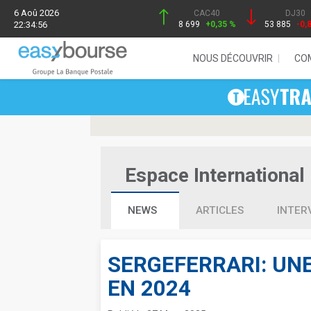
6 Aoû 2026
CAC40
DJ30
22:34:56
8 699
+0,35 %
53 885
-0,
NOUS DÉCOUVRIR
CO
Espace International 
NEWS
ARTICLES
INTER
SERGEFERRARI: UN
EN 2024