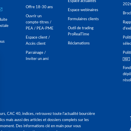
Espace actualités
202
Offre 18-30 ans
Espace webinaires
Broc
Ouvrir un
Formulaires clients
duite
compte-titres /
Rappo
stale
Outil de trading
PEA / PEA-PME
d'ex
ProRealTime
Espace client /
Polit
ous
Réclamations
Accès client
séle
Parrainage /
Polit
Inviter un ami
Fond
dépô
réso
urs, CAC 40, indices, retrouvez toute l'actualité boursière
ics mais aussi des articles et dossiers complets sur les
 moment. Des informations clé en main pour vous