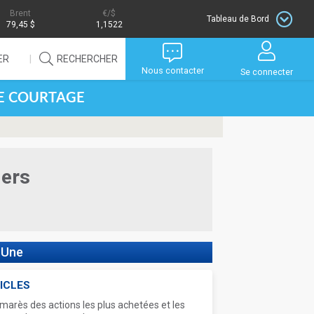
Brent
/$
Tableau de Bord
79,45 $
1,1522
ER
RECHERCHER
Nous contacter
Se connecter
DE COURTAGE
iers
 Une
ICLES
marès des actions les plus achetées et les