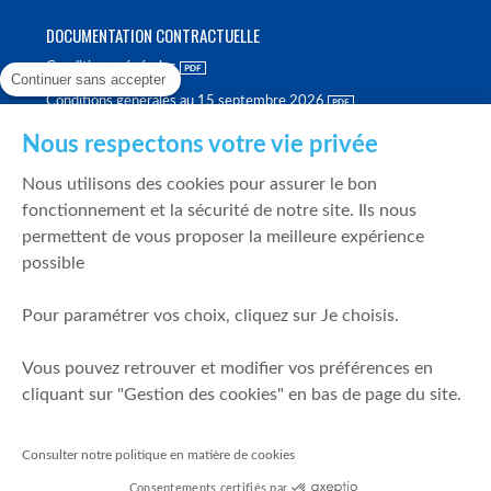
DOCUMENTATION CONTRACTUELLE
Conditions générales
Continuer sans accepter
Conditions générales au 15 septembre 2026
Brochure tarifaire
Nous respectons votre vie privée
Rapport sur la qualité d'exécution
Nous utilisons des cookies pour assurer le bon
Politique de meilleure sélection
fonctionnement et la sécurité de notre site. Ils nous
permettent de vous proposer la meilleure expérience
Politique de durabilité
possible
Fonds de garantie des dépôts et de résolution
Pour paramétrer vos choix, cliquez sur Je choisis.
SÉCURITÉ & DONNÉES PERSONNELLES
Vous pouvez retrouver et modifier vos préférences en
Mentions légales
cliquant sur "Gestion des cookies" en bas de page du site.
Prévention de la fraude
Gérer mes cookies
Consulter notre politique en matière de cookies
Politique de cookies
Consentements certifiés par