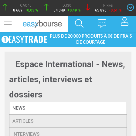
CAC40
DJ30
Nikkei
8 669
+0,03 %
54 349
+0,49 %
65 896
-0,61 %
PLUS DE 20 000 PRODUITS À 0€ DE FRAIS
DE COURTAGE
Espace International - News,
articles, interviews et
dossiers
NEWS
ARTICLES
INTERVIEWS