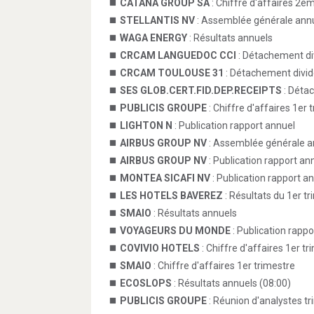
CATANA GROUP SA
: Chiffre d'affaires 2è
STELLANTIS NV
: Assemblée générale annu
WAGA ENERGY
: Résultats annuels
CRCAM LANGUEDOC CCI
: Détachement d
CRCAM TOULOUSE 31
: Détachement divi
SES GLOB.CERT.FID.DEP.RECEIPTS
: Déta
PUBLICIS GROUPE
: Chiffre d'affaires 1er 
LIGHTON N
: Publication rapport annuel
AIRBUS GROUP NV
: Assemblée générale a
AIRBUS GROUP NV
: Publication rapport an
MONTEA SICAFI NV
: Publication rapport a
LES HOTELS BAVEREZ
: Résultats du 1er t
SMAIO
: Résultats annuels
VOYAGEURS DU MONDE
: Publication rappo
COVIVIO HOTELS
: Chiffre d'affaires 1er tr
SMAIO
: Chiffre d'affaires 1er trimestre
ECOSLOPS
: Résultats annuels (08:00)
PUBLICIS GROUPE
: Réunion d'analystes tri