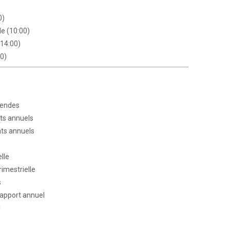
0)
e (10:00)
(14:00)
00)
dendes
ats annuels
ats annuels
lle
rimestrielle
s
rapport annuel
l