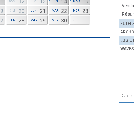
11
12
13
14
15
SAM
DIM
LUN
MAR
Vendr
19
20
21
22
23
DIM
LUN
MAR
MER
Résul
27
28
29
30
1
LUN
MAR
MER
JEU
EUTEL
ARCH
LOGIC
WAVES
Calendr