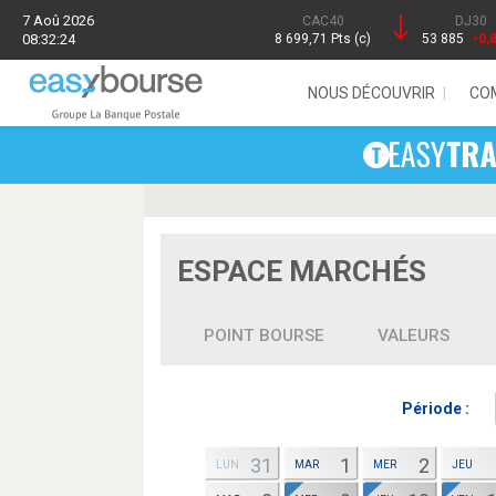
7 Aoû 2026
CAC40
DJ30
08:32:24
8 699,71 Pts (c)
53 885
-0,
NOUS DÉCOUVRIR
CO
ESPACE MARCHÉS
POINT BOURSE
VALEURS
Période :
31
1
2
LUN
MAR
MER
JEU