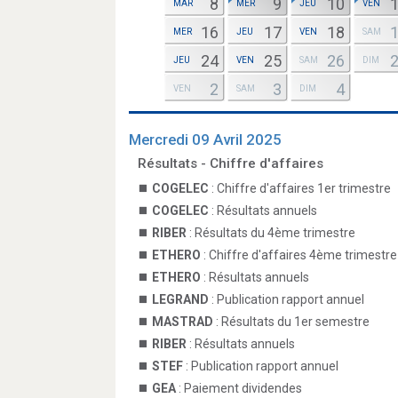
8
9
10
MAR
MER
JEU
VEN
16
17
18
MER
JEU
VEN
SAM
24
25
26
JEU
VEN
SAM
DIM
2
3
4
VEN
SAM
DIM
Mercredi 09 Avril 2025
Résultats - Chiffre d'affaires
COGELEC
: Chiffre d'affaires 1er trimestre
COGELEC
: Résultats annuels
RIBER
: Résultats du 4ème trimestre
ETHERO
: Chiffre d'affaires 4ème trimestre
ETHERO
: Résultats annuels
LEGRAND
: Publication rapport annuel
MASTRAD
: Résultats du 1er semestre
RIBER
: Résultats annuels
STEF
: Publication rapport annuel
GEA
: Paiement dividendes