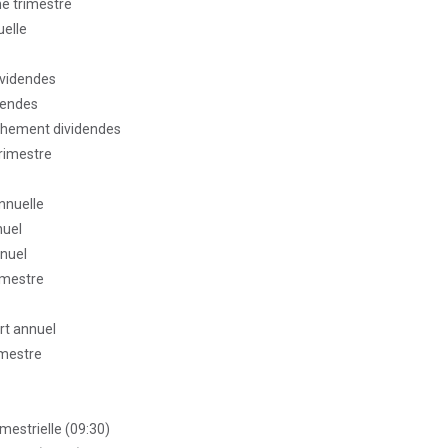
me trimestre
elle
ividendes
dendes
chement dividendes
trimestre
nnuelle
nuel
nnuel
rimestre
rt annuel
imestre
mestrielle (09:30)