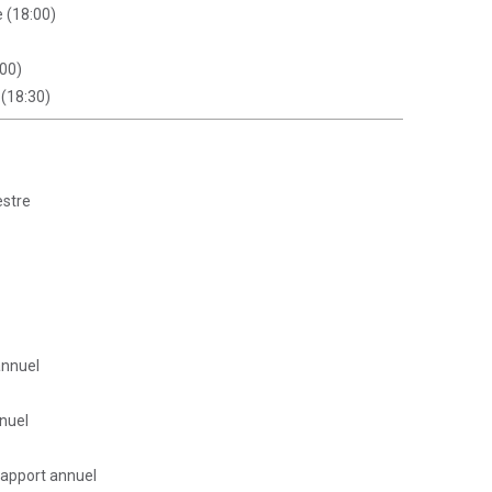
e (18:00)
:00)
 (18:30)
estre
annuel
nnuel
 rapport annuel