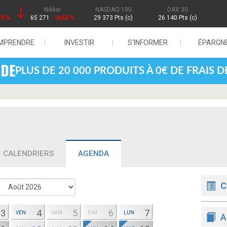
Nikkei
NASDAQ 100
DAX 30
85 %
65 271
-0,63 %
29 373 Pts (c)
26 140 Pts (c)
MPRENDRE
INVESTIR
S'INFORMER
ÉPARGN
PLUS DE 20 000 PRODUITS À 0€ DE FRAIS 
CALENDRIERS
AGENDA
C
3
4
5
6
7
VEN
SAM
DIM
LUN
A