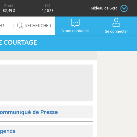
Brent
/$
Tableau de Bord
82,49 $
1,1523
ER
RECHERCHER
Nous contacter
Se connecter
DE COURTAGE
ommuniqué de Presse
genda