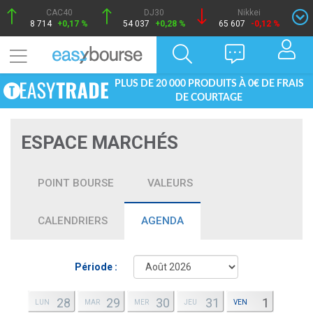
CAC40
DJ30
Nikkei
8 714
+0,17 %
54 037
+0,28 %
65 607
-0,12 %
PLUS DE 20 000 PRODUITS À 0€ DE FRAIS
DE COURTAGE
ESPACE MARCHÉS
POINT BOURSE
VALEURS
CALENDRIERS
AGENDA
Période :
28
29
30
31
1
LUN
MAR
MER
JEU
VEN