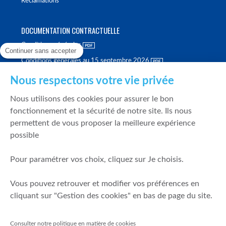
Réclamations
DOCUMENTATION CONTRACTUELLE
Conditions générales
Continuer sans accepter
Conditions générales au 15 septembre 2026
Brochure tarifaire
Nous respectons votre vie privée
Rapport sur la qualité d'exécution
Nous utilisons des cookies pour assurer le bon
Politique de meilleure sélection
fonctionnement et la sécurité de notre site. Ils nous
permettent de vous proposer la meilleure expérience
Politique de durabilité
possible
Fonds de garantie des dépôts et de résolution
Pour paramétrer vos choix, cliquez sur Je choisis.
SÉCURITÉ & DONNÉES PERSONNELLES
Vous pouvez retrouver et modifier vos préférences en
Mentions légales
cliquant sur "Gestion des cookies" en bas de page du site.
Prévention de la fraude
Gérer mes cookies
Consulter notre politique en matière de cookies