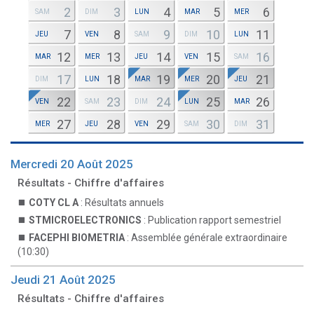
2
3
4
5
6
SAM
DIM
LUN
MAR
MER
7
8
9
10
11
JEU
VEN
SAM
DIM
LUN
12
13
14
15
16
MAR
MER
JEU
VEN
SAM
17
18
19
20
21
DIM
LUN
MAR
MER
JEU
22
23
24
25
26
VEN
SAM
DIM
LUN
MAR
27
28
29
30
31
MER
JEU
VEN
SAM
DIM
Mercredi 20 Août 2025
Résultats - Chiffre d'affaires
COTY CL A
: Résultats annuels
STMICROELECTRONICS
: Publication rapport semestriel
FACEPHI BIOMETRIA
: Assemblée générale extraordinaire
(10:30)
Jeudi 21 Août 2025
Résultats - Chiffre d'affaires