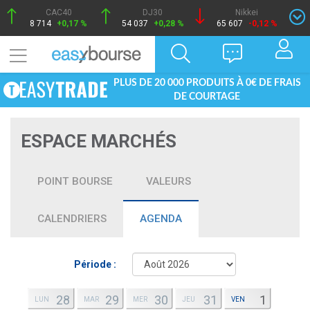
CAC40
DJ30
Nikkei
8 714
+0,17 %
54 037
+0,28 %
65 607
-0,12 %
PLUS DE 20 000 PRODUITS À 0€ DE FRAIS
DE COURTAGE
ESPACE MARCHÉS
POINT BOURSE
VALEURS
CALENDRIERS
AGENDA
Période :
28
29
30
31
1
LUN
MAR
MER
JEU
VEN