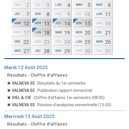
2
3
4
5
6
SAM
DIM
LUN
MAR
MER
7
8
9
10
11
JEU
VEN
SAM
DIM
LUN
12
13
14
15
16
MAR
MER
JEU
VEN
SAM
17
18
19
20
21
DIM
LUN
MAR
MER
JEU
22
23
24
25
26
VEN
SAM
DIM
LUN
MAR
27
28
29
30
31
MER
JEU
VEN
SAM
DIM
Mardi 12 Août 2025
Résultats - Chiffre d'affaires
VALNEVA SE
: Résultats du 1er semestre
VALNEVA SE
: Publication rapport semestriel
VIEL & CIE
: Chiffre d'affaires 1er semestre (08:00)
VALNEVA SE
: Réunion d'analystes semestrielle (15:00)
Mercredi 13 Août 2025
Résultats - Chiffre d'affaires