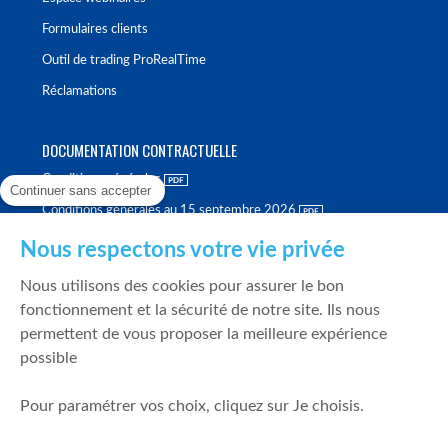
Formulaires clients
Outil de trading ProRealTime
Réclamations
DOCUMENTATION CONTRACTUELLE
Conditions générales
Continuer sans accepter
Conditions générales au 15 septembre 2026
Brochure tarifaire
Nous respectons votre vie privée
Rapport sur la qualité d'exécution
Nous utilisons des cookies pour assurer le bon
Politique de meilleure sélection
fonctionnement et la sécurité de notre site. Ils nous
permettent de vous proposer la meilleure expérience
Politique de durabilité
possible
Fonds de garantie des dépôts et de résolution
Pour paramétrer vos choix, cliquez sur Je choisis.
SÉCURITÉ & DONNÉES PERSONNELLES