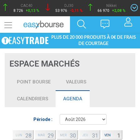
CAC40
DJ30
Nikkei
8 726
+0,13 %
53 976
-0,11 %
66 970
+2,08 %
PLUS DE 20 000 PRODUITS À 0€ DE FRAIS
DE COURTAGE
ESPACE MARCHÉS
POINT BOURSE
VALEURS
CALENDRIERS
AGENDA
Période :
28
29
30
31
1
LUN
MAR
MER
JEU
VEN