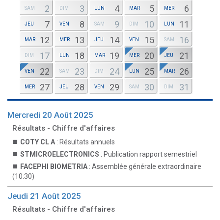
2
3
4
5
6
SAM
DIM
LUN
MAR
MER
7
8
9
10
11
JEU
VEN
SAM
DIM
LUN
12
13
14
15
16
MAR
MER
JEU
VEN
SAM
17
18
19
20
21
DIM
LUN
MAR
MER
JEU
22
23
24
25
26
VEN
SAM
DIM
LUN
MAR
27
28
29
30
31
MER
JEU
VEN
SAM
DIM
Mercredi 20 Août 2025
Résultats - Chiffre d'affaires
COTY CL A
: Résultats annuels
STMICROELECTRONICS
: Publication rapport semestriel
FACEPHI BIOMETRIA
: Assemblée générale extraordinaire
(10:30)
Jeudi 21 Août 2025
Résultats - Chiffre d'affaires