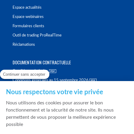
Espace actualités
Espace webinaires
Formulaires clients
Outil de trading ProRealTime
Réclamations
DOCUMENTATION CONTRACTUELLE
Conditions générales
Continuer sans accepter
Conditions générales au 15 septembre 2026
Brochure tarifaire
Nous respectons votre vie privée
Rapport sur la qualité d'exécution
Nous utilisons des cookies pour assurer le bon
Politique de meilleure sélection
fonctionnement et la sécurité de notre site. Ils nous
permettent de vous proposer la meilleure expérience
Politique de durabilité
possible
Fonds de garantie des dépôts et de résolution