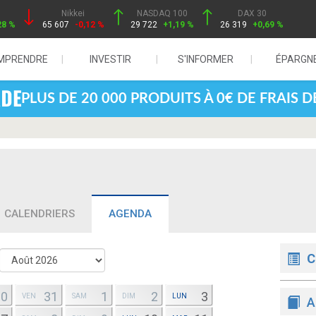
Nikkei
NASDAQ 100
DAX 30
28 %
65 607
-0,12 %
29 722
+1,19 %
26 319
+0,69 %
MPRENDRE
INVESTIR
S'INFORMER
ÉPARGN
PLUS DE 20 000 PRODUITS À 0€ DE FRAIS 
CALENDRIERS
AGENDA
C
30
31
1
2
3
VEN
SAM
DIM
LUN
A