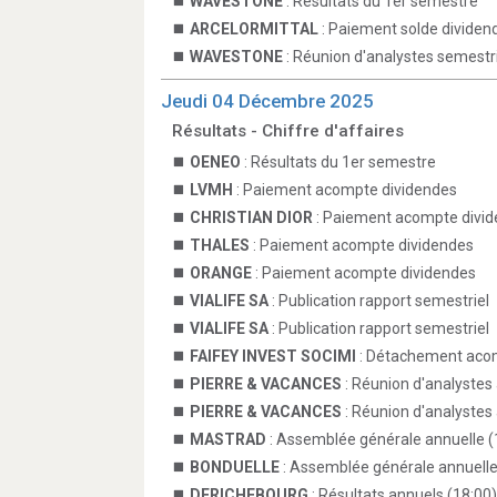
WAVESTONE
: Résultats du 1er semestre
ARCELORMITTAL
: Paiement solde dividen
WAVESTONE
: Réunion d'analystes semestri
Jeudi 04 Décembre 2025
Résultats - Chiffre d'affaires
OENEO
: Résultats du 1er semestre
LVMH
: Paiement acompte dividendes
CHRISTIAN DIOR
: Paiement acompte divi
THALES
: Paiement acompte dividendes
ORANGE
: Paiement acompte dividendes
VIALIFE SA
: Publication rapport semestriel
VIALIFE SA
: Publication rapport semestriel
FAIFEY INVEST SOCIMI
: Détachement aco
PIERRE & VACANCES
: Réunion d'analystes 
PIERRE & VACANCES
: Réunion d'analystes 
MASTRAD
: Assemblée générale annuelle (
BONDUELLE
: Assemblée générale annuelle
DERICHEBOURG
: Résultats annuels (18:00)