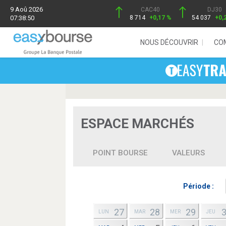
9 Aoû 2026
CAC40
DJ30
07:38:50
8 714
+0,17 %
54 037
+0,
NOUS DÉCOUVRIR
CO
ESPACE MARCHÉS
POINT BOURSE
VALEURS
Période :
27
28
29
LUN
MAR
MER
JEU