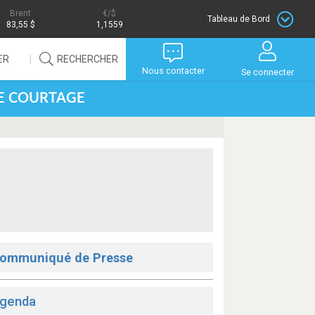
Brent
/$
Tableau de Bord
83,55 $
1,1559
ER
RECHERCHER
Nous contacter
Se connecter
DE COURTAGE
ommuniqué de Presse
genda