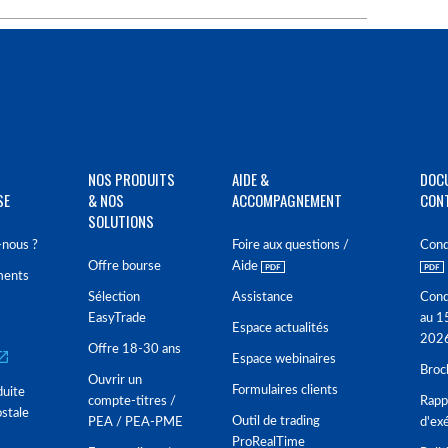
NOS PRODUITS
AIDE &
DOC
SE
& NOS
ACCOMPAGNEMENT
CON
SOLUTIONS
nous ?
Foire aux questions /
Cond
Offre bourse
Aide
ments
Sélection
Assistance
Cond
EasyTrade
au 1
Espace actualités
202
Offre 18-30 ans
Espace webinaires
Broc
Ouvrir un
Formulaires clients
duite
compte-titres /
Rappo
stale
Outil de trading
PEA / PEA-PME
d'ex
ProRealTime