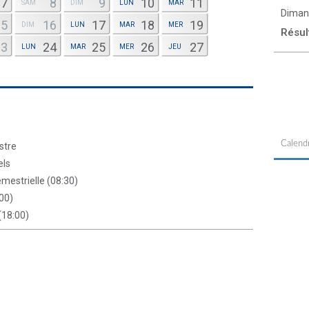
7
8
9
10
11
SAM
DIM
LUN
MAR
Diman
15
16
17
18
19
DIM
LUN
MAR
MER
Résul
23
24
25
26
27
LUN
MAR
MER
JEU
Calendr
stre
els
mestrielle (08:30)
:00)
(18:00)