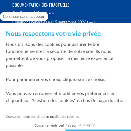
DOCUMENTATION CONTRACTUELLE
Conditions générales
Continuer sans accepter
Conditions générales au 15 septembre 2026
Brochure tarifaire
Nous respectons votre vie privée
Rapport sur la qualité d'exécution
Nous utilisons des cookies pour assurer le bon
Politique de meilleure sélection
fonctionnement et la sécurité de notre site. Ils nous
permettent de vous proposer la meilleure expérience
Politique de durabilité
possible
Fonds de garantie des dépôts et de résolution
Pour paramétrer vos choix, cliquez sur Je choisis.
SÉCURITÉ & DONNÉES PERSONNELLES
Vous pouvez retrouver et modifier vos préférences en
Mentions légales
cliquant sur "Gestion des cookies" en bas de page du site.
Prévention de la fraude
Gérer mes cookies
Consulter notre politique en matière de cookies
Politique de cookies
Consentements certifiés par
Politique de gestion des conflits d'intérêts