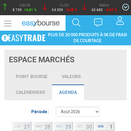
CAC40
DJ30
Nikkei
8 739
+0,81 %
54 309
-0,08 %
65 683
-0,93 %
PLUS DE 20 000 PRODUITS À 0€ DE FRAIS
DE COURTAGE
ESPACE MARCHÉS
POINT BOURSE
VALEURS
CALENDRIERS
AGENDA
Période :
27
28
29
30
1
LUN
MAR
MER
JEU
VEN