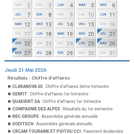
2
3
4
5
6
SAM
DIM
LUN
MAR
MER
7
8
9
10
11
JEU
VEN
SAM
DIM
LUN
12
13
14
15
16
MAR
MER
JEU
VEN
SAM
17
18
19
20
21
DIM
LUN
MAR
MER
JEU
22
23
24
25
26
VEN
SAM
DIM
LUN
MAR
27
28
29
30
31
MER
JEU
VEN
SAM
DIM
Jeudi 21 Mai 2026
Résultats - Chiffre d'affaires
CLARANOVA SE
: Chiffre d'affaires 3ème trimestre
GENFIT
: Chiffre d'affaires 1er trimestre
QUADIENT SA
: Chiffre d'affaires 1er trimestre
COMPAGNIE DES ALPES
: Résultats du 1er semestre
NSC GROUPE
: Assemblée générale annuelle
SODITECH
: Assemblée générale annuelle
CRCAM TOURAINE ET POITOU CCI
: Paiement dividendes