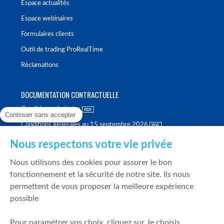
Espace actualités
Espace webinaires
Formulaires clients
Outil de trading ProRealTime
Réclamations
DOCUMENTATION CONTRACTUELLE
Conditions générales
Continuer sans accepter
Conditions générales au 15 septembre 2026
Brochure tarifaire
Nous respectons votre vie privée
Rapport sur la qualité d'exécution
Nous utilisons des cookies pour assurer le bon
Politique de meilleure sélection
fonctionnement et la sécurité de notre site. Ils nous
permettent de vous proposer la meilleure expérience
Politique de durabilité
possible
Fonds de garantie des dépôts et de résolution
Pour paramétrer vos choix, cliquez sur Je choisis.