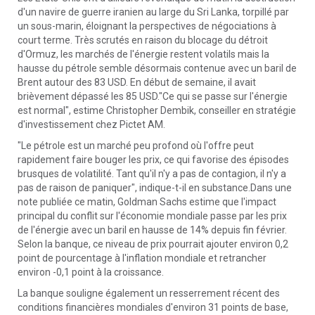
d'un navire de guerre iranien au large du Sri Lanka, torpillé par
un sous-marin, éloignant la perspectives de négociations à
court terme. Très scrutés en raison du blocage du détroit
d'Ormuz, les marchés de l'énergie restent volatils mais la
hausse du pétrole semble désormais contenue avec un baril de
Brent autour des 83 USD. En début de semaine, il avait
brièvement dépassé les 85 USD."Ce qui se passe sur l'énergie
est normal", estime Christopher Dembik, conseiller en stratégie
d'investissement chez Pictet AM.
"Le pétrole est un marché peu profond où l'offre peut
rapidement faire bouger les prix, ce qui favorise des épisodes
brusques de volatilité. Tant qu'il n'y a pas de contagion, il n'y a
pas de raison de paniquer", indique-t-il en substance.Dans une
note publiée ce matin, Goldman Sachs estime que l'impact
principal du conflit sur l'économie mondiale passe par les prix
de l'énergie avec un baril en hausse de 14% depuis fin février.
Selon la banque, ce niveau de prix pourrait ajouter environ 0,2
point de pourcentage à l'inflation mondiale et retrancher
environ -0,1 point à la croissance.
La banque souligne également un resserrement récent des
conditions financières mondiales d'environ 31 points de base,