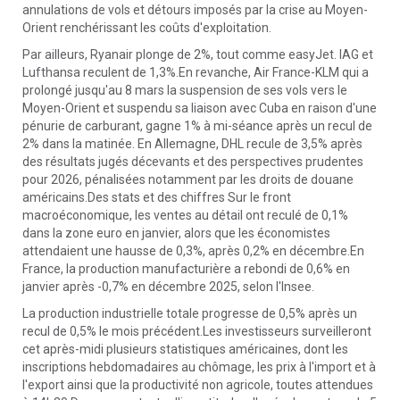
annulations de vols et détours imposés par la crise au Moyen-
Orient renchérissant les coûts d'exploitation.
Par ailleurs, Ryanair plonge de 2%, tout comme easyJet. IAG et
Lufthansa reculent de 1,3%.En revanche, Air France-KLM qui a
prolongé jusqu'au 8 mars la suspension de ses vols vers le
Moyen-Orient et suspendu sa liaison avec Cuba en raison d'une
pénurie de carburant, gagne 1% à mi-séance après un recul de
2% dans la matinée. En Allemagne, DHL recule de 3,5% après
des résultats jugés décevants et des perspectives prudentes
pour 2026, pénalisées notamment par les droits de douane
américains.Des stats et des chiffres Sur le front
macroéconomique, les ventes au détail ont reculé de 0,1%
dans la zone euro en janvier, alors que les économistes
attendaient une hausse de 0,3%, après 0,2% en décembre.En
France, la production manufacturière a rebondi de 0,6% en
janvier après -0,7% en décembre 2025, selon l'Insee.
La production industrielle totale progresse de 0,5% après un
recul de 0,5% le mois précédent.Les investisseurs surveilleront
cet après-midi plusieurs statistiques américaines, dont les
inscriptions hebdomadaires au chômage, les prix à l'import et à
l'export ainsi que la productivité non agricole, toutes attendues