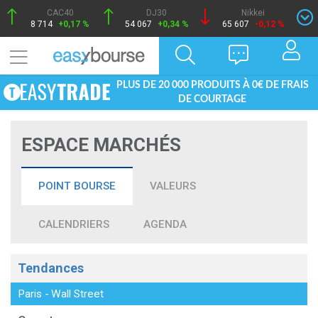
CAC40
DJ30
Nikkei
8 714
+0,17 %
54 067
+0,34 %
65 607
-0,12 %
PLUS DE 20 000 PRODUITS À 0€ DE FRAIS
DE COURTAGE
ESPACE MARCHÉS
POINT BOURSE
VALEURS
CALENDRIERS
AGENDA
Tendances
Paris
-
Wall Street