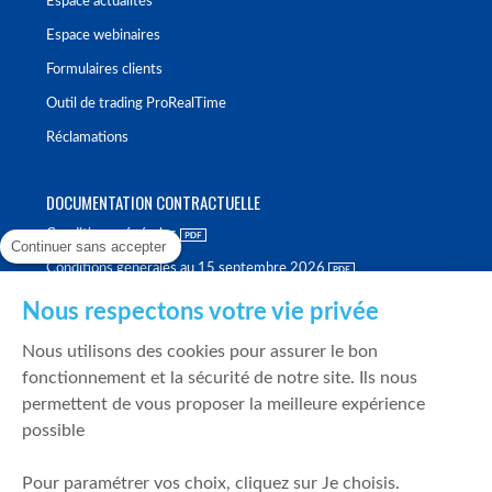
Espace actualités
Espace webinaires
Formulaires clients
Outil de trading ProRealTime
Réclamations
DOCUMENTATION CONTRACTUELLE
Conditions générales
Continuer sans accepter
Conditions générales au 15 septembre 2026
Brochure tarifaire
Nous respectons votre vie privée
Rapport sur la qualité d'exécution
Nous utilisons des cookies pour assurer le bon
Politique de meilleure sélection
fonctionnement et la sécurité de notre site. Ils nous
permettent de vous proposer la meilleure expérience
Politique de durabilité
possible
Fonds de garantie des dépôts et de résolution
Pour paramétrer vos choix, cliquez sur Je choisis.