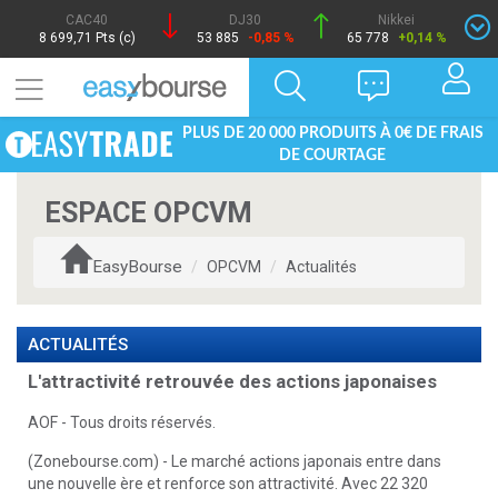
CAC40
DJ30
Nikkei
8 699,71 Pts (c)
53 885
-0,85 %
65 778
+0,14 %
PLUS DE 20 000 PRODUITS À 0€ DE FRAIS
DE COURTAGE
ESPACE OPCVM
EasyBourse
OPCVM
Actualités
ACTUALITÉS
L'attractivité retrouvée des actions japonaises
AOF - Tous droits réservés.
(Zonebourse.com) - Le marché actions japonais entre dans
une nouvelle ère et renforce son attractivité. Avec 22 320