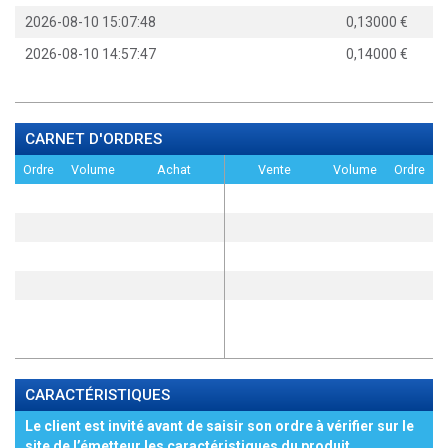
2026-08-10 15:07:48
0,13000
2026-08-10 14:57:47
0,14000
CARNET D'ORDRES
Ordre
Volume
Achat
Vente
Volume
Ordre
CARACTÉRISTIQUES
Le client est invité avant de saisir son ordre à vérifier sur le
site de l’émetteur les caractéristiques du produit,