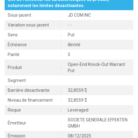
notamment les limites désactivantes.
Sous-jacent
:
JD COM INC
Variation sous-jacent
:
-
-
Sens
:
Put
Échéance
:
illimité
Parité
:
5
Open-End Knock-Out Warrant
Produit
:
Put
Segment
:
Barrière désactivante
:
32,8559 $
Niveau de financement
:
32,8559 $
Risque
:
Leveraged
SOCIETE GENERALE EFFEKTEN
Émetteur
:
GMBH
Émission
:
08/12/2025