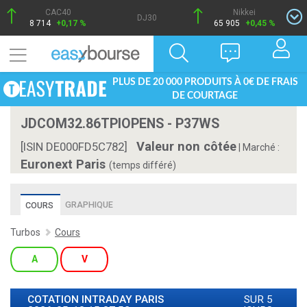
CAC40
Nikkei
DJ30
8 714
+0,17 %
65 905
+0,45 %
PLUS DE 20 000 PRODUITS À 0€ DE FRAIS
DE COURTAGE
JDCOM32.86TPIOPENS - P37WS
Valeur non côtée
[ISIN DE000FD5C782]
|
Marché :
Euronext Paris
(temps différé)
GRAPHIQUE
COURS
Turbos
Cours
A
V
COTATION INTRADAY
PARIS
SUR 5