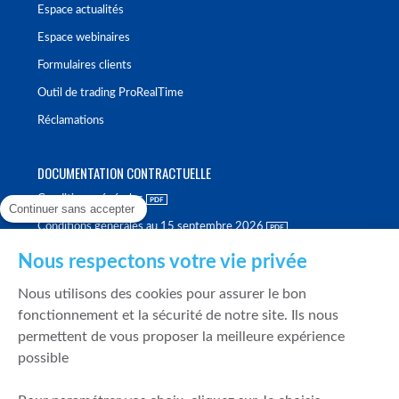
Espace actualités
Espace webinaires
Formulaires clients
Outil de trading ProRealTime
Réclamations
DOCUMENTATION CONTRACTUELLE
Conditions générales
Continuer sans accepter
Conditions générales au 15 septembre 2026
Brochure tarifaire
Nous respectons votre vie privée
Rapport sur la qualité d'exécution
Nous utilisons des cookies pour assurer le bon
Politique de meilleure sélection
fonctionnement et la sécurité de notre site. Ils nous
permettent de vous proposer la meilleure expérience
Politique de durabilité
possible
Fonds de garantie des dépôts et de résolution