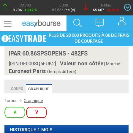
CAC40
DJ30
Nikkei
8 736
+0,42 %
53 885 Pts (c)
65 607
-0,12 %
PLUS DE 20 000 PRODUITS À 0€ DE FRAIS
DE COURTAGE
IPAR 60.86SPSOPENS - 482FS
Valeur non côtée
[ISIN DE000SQ6FUK2]
|
Marché :
Euronext Paris
(temps différé)
COURS
GRAPHIQUE
Turbos
Graphique
A
V
HISTORIQUE 1 MOIS