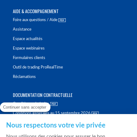
AIDE & ACCOMPAGNEMENT
Foire aux questions / Aide
Assistance
Espace actualités
Espace webinaires
Formulaires clients
Outil de trading ProRealTime
Réclamations
DOCUMENTATION CONTRACTUELLE
Conditions générales
Continuer sans accepter
Conditions générales au 15 septembre 2026
Brochure tarifaire
Nous respectons votre vie privée
Rapport sur la qualité d'exécution
Nous utilisons des cookies pour assurer le bon