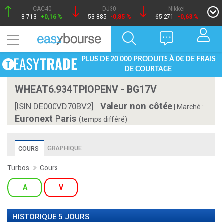
CAC40
DJ30
Nikkei
8 713
+0,16 %
53 885
-0,85 %
65 271
-0,63 %
PLUS DE 20 000 PRODUITS À 0€ DE FRAIS
DE COURTAGE
WHEAT6.934TPIOPENV - BG17V
Valeur non côtée
[ISIN DE000VD70BV2]
|
Marché :
Euronext Paris
(temps différé)
GRAPHIQUE
COURS
Turbos
Cours
A
V
HISTORIQUE 5 JOURS