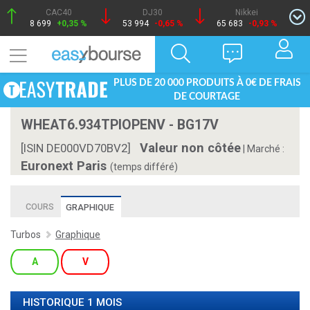
CAC40
DJ30
Nikkei
8 699
+0,35 %
53 994
-0,65 %
65 683
-0,93 %
PLUS DE 20 000 PRODUITS À 0€ DE FRAIS
DE COURTAGE
WHEAT6.934TPIOPENV - BG17V
Valeur non côtée
[ISIN DE000VD70BV2]
|
Marché :
Euronext Paris
(temps différé)
COURS
GRAPHIQUE
Turbos
Graphique
A
V
HISTORIQUE 1 MOIS