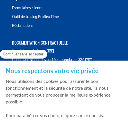
Formulaires clients
Outil de trading ProRealTime
Réclamations
DOCUMENTATION CONTRACTUELLE
Conditions générales
Continuer sans accepter
Conditions générales au 15 septembre 2026
Brochure tarifaire
Nous respectons votre vie privée
Rapport sur la qualité d'exécution
Nous utilisons des cookies pour assurer le bon
Politique de meilleure sélection
fonctionnement et la sécurité de notre site. Ils nous
permettent de vous proposer la meilleure expérience
Politique de durabilité
possible
Fonds de garantie des dépôts et de résolution
Pour paramétrer vos choix, cliquez sur Je choisis.
SÉCURITÉ & DONNÉES PERSONNELLES