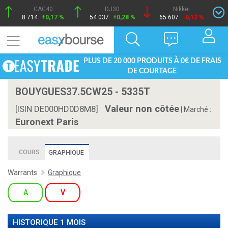
CAC40
DJ30
Nikkei
8 714
+0,17 %
54 037
+0,28 %
65 607
-0,12 %
PLUS DE 20 000 PRODUITS À 0€ DE FRAIS
DE COURTAGE
BOUYGUES37.5CW25 - 5335T
Valeur non côtée
[ISIN DE000HD0D8M8]
|
Marché :
Euronext Paris
COURS
GRAPHIQUE
Warrants
Graphique
A
V
HISTORIQUE 1 MOIS