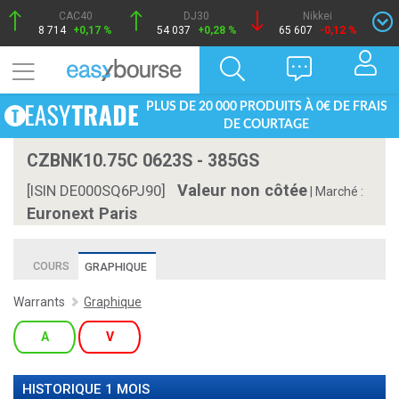
CAC40
DJ30
Nikkei
8 714
+0,17 %
54 037
+0,28 %
65 607
-0,12 %
PLUS DE 20 000 PRODUITS À 0€ DE FRAIS
DE COURTAGE
CZBNK10.75C 0623S - 385GS
Valeur non côtée
[ISIN DE000SQ6PJ90]
|
Marché :
Euronext Paris
COURS
GRAPHIQUE
Warrants
Graphique
A
V
HISTORIQUE 1 MOIS