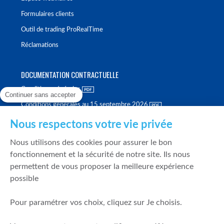
Formulaires clients
Outil de trading ProRealTime
Réclamations
DOCUMENTATION CONTRACTUELLE
Conditions générales
Continuer sans accepter
Conditions générales au 15 septembre 2026
Brochure tarifaire
Nous respectons votre vie privée
Rapport sur la qualité d'exécution
Nous utilisons des cookies pour assurer le bon
Politique de meilleure sélection
fonctionnement et la sécurité de notre site. Ils nous
permettent de vous proposer la meilleure expérience
Politique de durabilité
possible
Fonds de garantie des dépôts et de résolution
Pour paramétrer vos choix, cliquez sur Je choisis.
SÉCURITÉ & DONNÉES PERSONNELLES