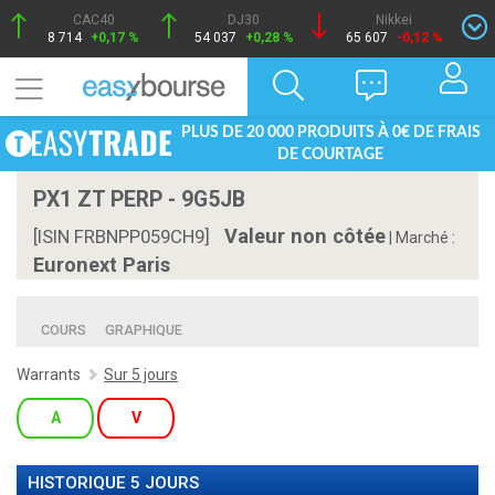
CAC40
DJ30
Nikkei
8 714
+0,17 %
54 037
+0,28 %
65 607
-0,12 %
PLUS DE 20 000 PRODUITS À 0€ DE FRAIS
DE COURTAGE
PX1 ZT PERP - 9G5JB
Valeur non côtée
[ISIN FRBNPP059CH9]
|
Marché :
Euronext Paris
COURS
GRAPHIQUE
Warrants
Sur 5 jours
A
V
HISTORIQUE 5 JOURS