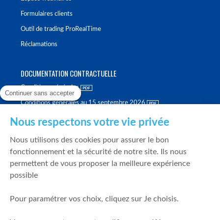
Formulaires clients
Outil de trading ProRealTime
Réclamations
DOCUMENTATION CONTRACTUELLE
Conditions générales
Continuer sans accepter
Conditions générales au 15 septembre 2026
Brochure tarifaire
Nous respectons votre vie privée
Rapport sur la qualité d'exécution
Nous utilisons des cookies pour assurer le bon
Politique de meilleure sélection
fonctionnement et la sécurité de notre site. Ils nous
permettent de vous proposer la meilleure expérience
Politique de durabilité
possible
Fonds de garantie des dépôts et de résolution
Pour paramétrer vos choix, cliquez sur Je choisis.
SÉCURITÉ & DONNÉES PERSONNELLES