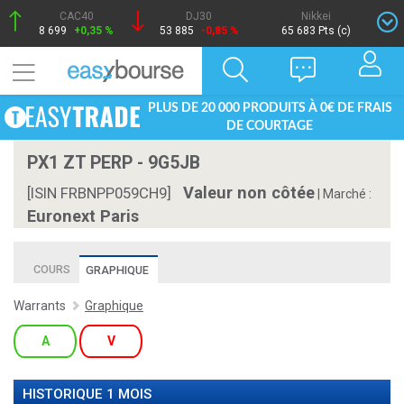
CAC40
DJ30
Nikkei
8 699
+0,35 %
53 885
-0,85 %
65 683 Pts (c)
PLUS DE 20 000 PRODUITS À 0€ DE FRAIS
DE COURTAGE
PX1 ZT PERP - 9G5JB
Valeur non côtée
[ISIN FRBNPP059CH9]
|
Marché :
Euronext Paris
COURS
GRAPHIQUE
Warrants
Graphique
A
V
HISTORIQUE 1 MOIS