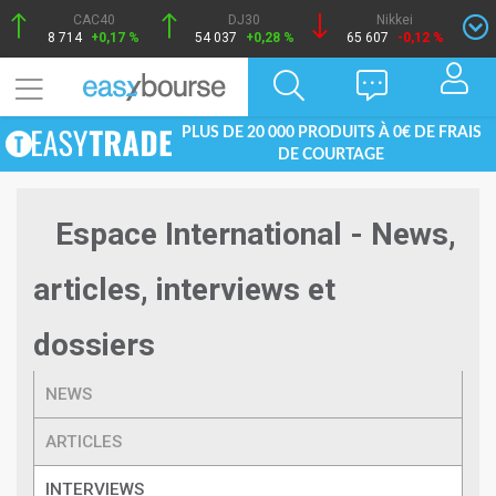
CAC40
DJ30
Nikkei
8 714
+0,17 %
54 037
+0,28 %
65 607
-0,12 %
PLUS DE 20 000 PRODUITS À 0€ DE FRAIS
DE COURTAGE
Espace International - News,
articles, interviews et
dossiers
NEWS
ARTICLES
INTERVIEWS