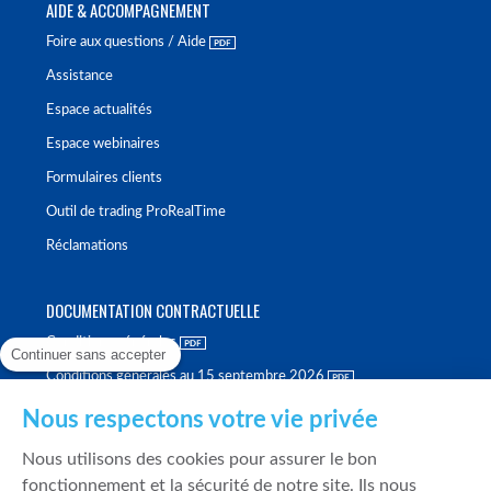
AIDE & ACCOMPAGNEMENT
Foire aux questions / Aide
Assistance
Espace actualités
Espace webinaires
Formulaires clients
Outil de trading ProRealTime
Réclamations
DOCUMENTATION CONTRACTUELLE
Conditions générales
Continuer sans accepter
Conditions générales au 15 septembre 2026
Brochure tarifaire
Nous respectons votre vie privée
Rapport sur la qualité d'exécution
Nous utilisons des cookies pour assurer le bon
Politique de meilleure sélection
fonctionnement et la sécurité de notre site. Ils nous