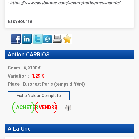
:
https://www.easybourse.com/secure/outils/messagerie/
.
EasyBourse
Face
LinkIn
Twitter
Envoyer
Imprimer
Favoris
book
Action CARBIOS
Cours :
6,9100
Variation :
-1,29 %
Place :
Euronext Paris (temps différé)
Fiche Valeur Complète
ACHETER
VENDRE
A La Une