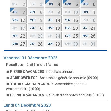
2
3
4
5
6
SAM
DIM
LUN
MAR
MER
7
8
9
10
11
JEU
VEN
SAM
DIM
LUN
12
13
14
15
16
MAR
MER
JEU
VEN
SAM
17
18
19
20
21
DIM
LUN
MAR
MER
JEU
22
23
24
25
26
VEN
SAM
DIM
LUN
MAR
27
28
29
30
31
MER
JEU
VEN
SAM
DIM
Vendredi 01 Décembre 2023
Résultats - Chiffre d'affaires
PIERRE & VACANCES
: Résultats annuels
AGRIPOWER FCE
: Assemblée générale annuelle (09:00)
THE BLOCKCHAIN GROUP
: Assemblée générale
extraordinaire (10:00)
PIERRE & VACANCES
: Réunion d'analystes annuelle (10:30)
Lundi 04 Décembre 2023