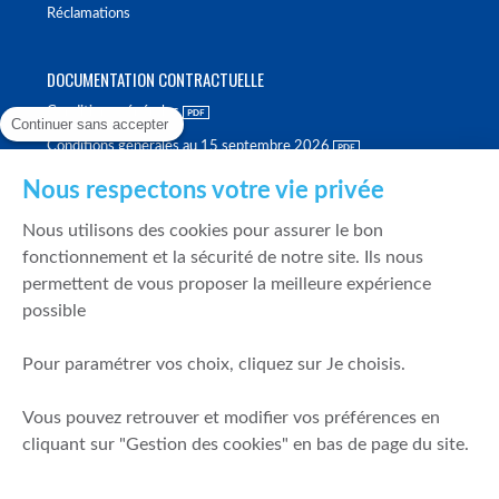
Réclamations
DOCUMENTATION CONTRACTUELLE
Conditions générales
Continuer sans accepter
Conditions générales au 15 septembre 2026
Brochure tarifaire
Nous respectons votre vie privée
Rapport sur la qualité d'exécution
Nous utilisons des cookies pour assurer le bon
Politique de meilleure sélection
fonctionnement et la sécurité de notre site. Ils nous
permettent de vous proposer la meilleure expérience
Politique de durabilité
possible
Fonds de garantie des dépôts et de résolution
Pour paramétrer vos choix, cliquez sur Je choisis.
SÉCURITÉ & DONNÉES PERSONNELLES
Vous pouvez retrouver et modifier vos préférences en
Mentions légales
cliquant sur "Gestion des cookies" en bas de page du site.
Prévention de la fraude
Gérer mes cookies