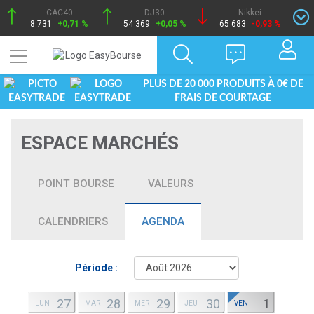
CAC40
DJ30
Nikkei
8 731
+0,71 %
54 369
+0,05 %
65 683
-0,93 %
PLUS DE 20 000 PRODUITS À 0€ DE
FRAIS DE COURTAGE
ESPACE MARCHÉS
POINT BOURSE
VALEURS
CALENDRIERS
AGENDA
Période :
27
28
29
30
1
LUN
MAR
MER
JEU
VEN