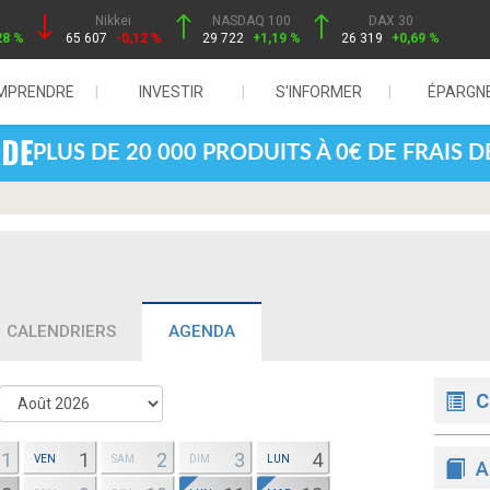
Nikkei
NASDAQ 100
DAX 30
28 %
65 607
-0,12 %
29 722
+1,19 %
26 319
+0,69 %
MPRENDRE
INVESTIR
S'INFORMER
ÉPARGN
PLUS DE 20 000 PRODUITS À 0€ DE FRAIS 
CALENDRIERS
AGENDA
C
31
1
2
3
4
VEN
SAM
DIM
LUN
A