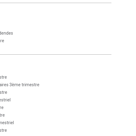
idendes
ire
stre
faires 3ème trimestre
stre
striel
re
tre
mestriel
stre