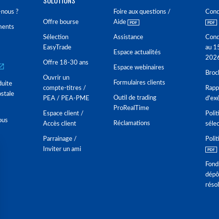
SOLUTIONS
nous ?
Foire aux questions /
Cond
Offre bourse
Aide
ments
Sélection
Assistance
Cond
EasyTrade
au 1
Espace actualités
202
Offre 18-30 ans
Espace webinaires
Broc
Ouvrir un
Formulaires clients
duite
compte-titres /
Rappo
stale
Outil de trading
PEA / PEA-PME
d'ex
ProRealTime
Espace client /
Polit
ous
Réclamations
Accès client
séle
Parrainage /
Polit
Inviter un ami
Fond
dépô
réso