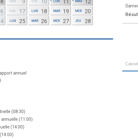
8
9
10
11
12
SAM
DIM
LUN
MAR
Samed
16
17
18
19
20
DIM
LUN
MAR
MER
Résul
24
25
26
27
28
LUN
MAR
MER
JEU
Calendr
rapport annuel
l
rielle (08:30)
 annuelle (11:00)
elle (14:00)
 (14:00)