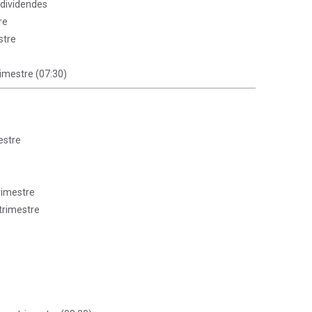
dividendes
re
stre
rimestre (07:30)
estre
rimestre
 trimestre