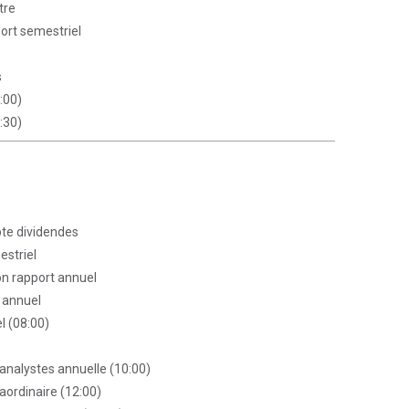
tre
port semestriel
s
:00)
:30)
te dividendes
estriel
on rapport annuel
t annuel
l (08:00)
'analystes annuelle (10:00)
aordinaire (12:00)