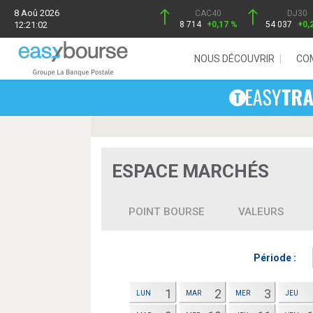
8 Aoû 2026
CAC40
DJ30
12:21:02
8 714
+0,17 %
54 037
+0,
NOUS DÉCOUVRIR
CO
ESPACE MARCHÉS
POINT BOURSE
VALEURS
Période :
1
2
3
LUN
MAR
MER
JEU