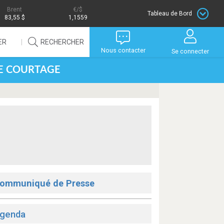
Brent
/$
Tableau de Bord
83,55 $
1,1559
ER
RECHERCHER
Nous contacter
Se connecter
DE COURTAGE
ommuniqué de Presse
genda