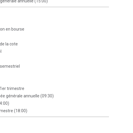
générale annuelle (15:00)
tion en bourse
de la cote
l
 semestriel
 1er trimestre
ée générale annuelle (09:30)
4:00)
emestre (18:00)