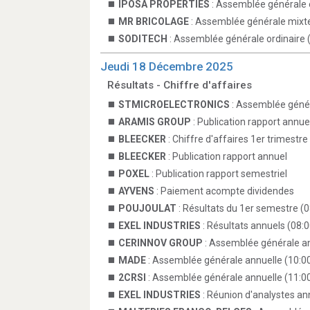
IPOSA PROPERTIES
: Assemblée générale e
MR BRICOLAGE
: Assemblée générale mixte
SODITECH
: Assemblée générale ordinaire 
Jeudi 18 Décembre 2025
Résultats - Chiffre d'affaires
STMICROELECTRONICS
: Assemblée génér
ARAMIS GROUP
: Publication rapport annue
BLEECKER
: Chiffre d'affaires 1er trimestre
BLEECKER
: Publication rapport annuel
POXEL
: Publication rapport semestriel
AYVENS
: Paiement acompte dividendes
POUJOULAT
: Résultats du 1er semestre (0
EXEL INDUSTRIES
: Résultats annuels (08:0
CERINNOV GROUP
: Assemblée générale an
MADE
: Assemblée générale annuelle (10:0
2CRSI
: Assemblée générale annuelle (11:0
EXEL INDUSTRIES
: Réunion d'analystes an