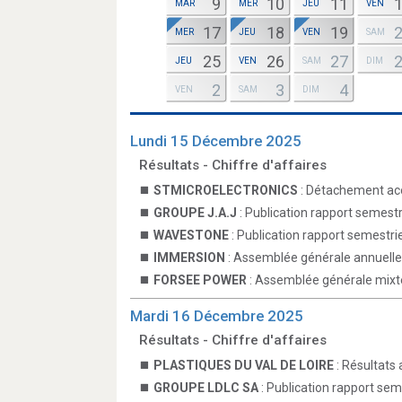
9
10
11
MAR
MER
JEU
VEN
17
18
19
MER
JEU
VEN
SAM
25
26
27
JEU
VEN
SAM
DIM
2
3
4
VEN
SAM
DIM
Lundi 15 Décembre 2025
Résultats - Chiffre d'affaires
STMICROELECTRONICS
: Détachement ac
GROUPE J.A.J
: Publication rapport semestr
WAVESTONE
: Publication rapport semestrie
IMMERSION
: Assemblée générale annuelle
FORSEE POWER
: Assemblée générale mixt
Mardi 16 Décembre 2025
Résultats - Chiffre d'affaires
PLASTIQUES DU VAL DE LOIRE
: Résultats
GROUPE LDLC SA
: Publication rapport sem