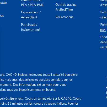
compte-titres /
Rappo
stale
Outil de trading
PEA / PEA-PME
d'ex
ProRealTime
Espace client /
Polit
ous
Réclamations
Accès client
séle
Parrainage /
Polit
Inviter un ami
Fond
dépô
réso
urs, CAC 40, indices, retrouvez toute l'actualité boursière
ics mais aussi des articles et dossiers complets sur les
 moment. Des informations clé en main pour vous
dans tous vos investissements en bourse.
éservés. Euronext : Cours en temps réel sur le CAC40. Cours
moins 15 minutes sur les valeurs et autres indices. Pour les