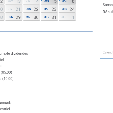
12
13
14
15
16
SAM
DIM
LUN
MAR
Samed
20
21
22
23
24
DIM
LUN
MAR
MER
Résul
28
29
30
31
1
LUN
MAR
MER
JEU
Calendr
ompte dividendes
iel
l
 (05:00)
e (10:00)
 annuels
estriel