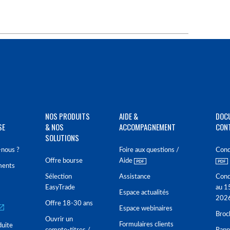
NOS PRODUITS
AIDE &
DOC
SE
& NOS
ACCOMPAGNEMENT
CON
SOLUTIONS
nous ?
Foire aux questions /
Cond
Offre bourse
Aide
ments
Sélection
Assistance
Cond
EasyTrade
au 1
Espace actualités
202
Offre 18-30 ans
Espace webinaires
Broc
Ouvrir un
Formulaires clients
duite