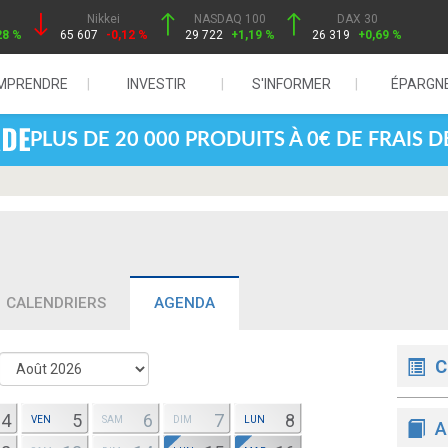
Nikkei
NASDAQ 100
DAX 30
28 %
65 607
-0,12 %
29 722
+1,19 %
26 319
+0,69 %
MPRENDRE
INVESTIR
S'INFORMER
ÉPARGN
PLUS DE 20 000 PRODUITS À 0€ DE FRAIS 
CALENDRIERS
AGENDA
C
4
5
6
7
8
VEN
SAM
DIM
LUN
A