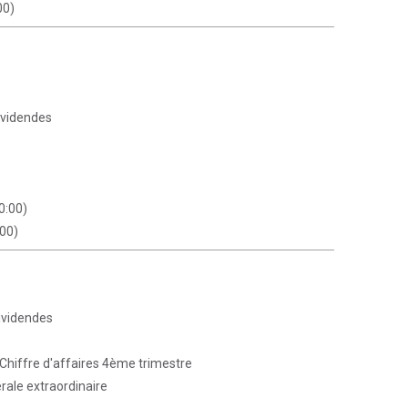
00)
ividendes
0:00)
:00)
ividendes
 Chiffre d'affaires 4ème trimestre
ale extraordinaire