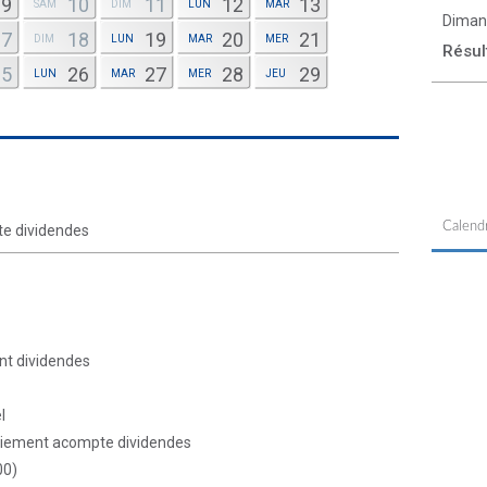
9
10
11
12
13
SAM
DIM
LUN
MAR
Diman
17
18
19
20
21
DIM
LUN
MAR
MER
Résul
25
26
27
28
29
LUN
MAR
MER
JEU
Calendr
e dividendes
t dividendes
l
aiement acompte dividendes
00)