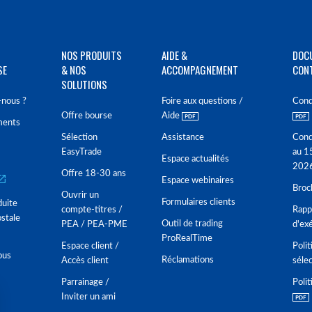
NOS PRODUITS
AIDE &
DOC
SE
& NOS
ACCOMPAGNEMENT
CON
SOLUTIONS
nous ?
Foire aux questions /
Cond
Offre bourse
Aide
ments
Sélection
Assistance
Cond
EasyTrade
au 1
Espace actualités
202
Offre 18-30 ans
Espace webinaires
Broc
Ouvrir un
Formulaires clients
duite
compte-titres /
Rappo
stale
Outil de trading
PEA / PEA-PME
d'ex
ProRealTime
Espace client /
Polit
ous
Réclamations
Accès client
séle
Parrainage /
Polit
Inviter un ami