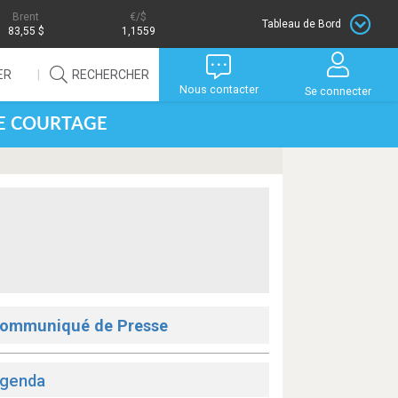
Brent
/$
Tableau de Bord
83,55 $
1,1559
ER
RECHERCHER
Nous contacter
Se connecter
DE COURTAGE
ommuniqué de Presse
genda