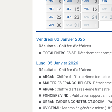
6
7
8
MAR
MER
JEU
VEN
14
15
16
MER
JEU
VEN
SAM
22
23
24
JEU
VEN
SAM
DIM
30
31
1
VEN
SAM
DIM
Vendredi 02 Janvier 2026
Résultats - Chiffre d'affaires
TOTALENERGIES SE
: Détachement acompt
Lundi 05 Janvier 2026
Résultats - Chiffre d'affaires
ARGAN
: Chiffre d'affaires 4ème trimestre
MALTERIES FRANCO-BELGES
: Détachemen
ARGAN
: Chiffre d'affaires 4ème trimestre
FONCIERE VINDI
: Publication rapport annue
URBANIZADORA CONSTRUCT.SOCIMI
: P
UV GERMI
: Assemblée générale mixte (18: