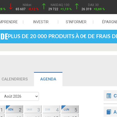
Nikkei
NASDAQ 100
DAX 30
28 %
65 607
-0,12 %
29 722
+1,19 %
26 319
+0,69 %
MPRENDRE
INVESTIR
S'INFORMER
ÉPARGN
PLUS DE 20 000 PRODUITS À 0€ DE FRAIS 
CALENDRIERS
AGENDA
C
1
2
3
4
5
VEN
SAM
DIM
LUN
A