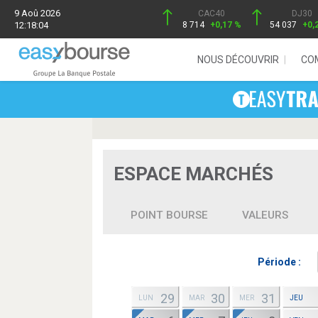
9 Aoû 2026
CAC40
DJ30
12:18:04
8 714
+0,17 %
54 037
+0,
NOUS DÉCOUVRIR
CO
ESPACE MARCHÉS
POINT BOURSE
VALEURS
Période :
29
30
31
LUN
MAR
MER
JEU