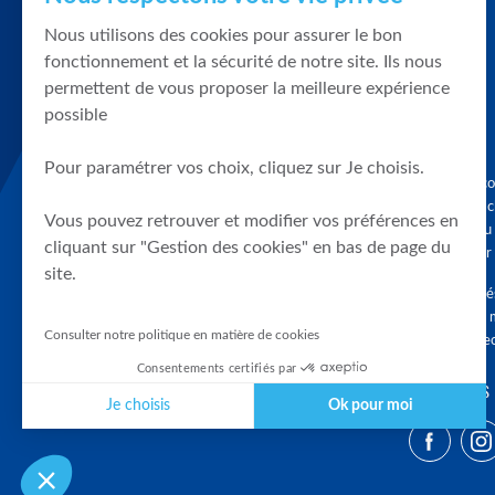
Nous utilisons des cookies pour assurer le bon
fonctionnement et la sécurité de notre site. Ils nous
permettent de vous proposer la meilleure expérience
possible
Pour paramétrer vos choix, cliquez sur Je choisis.
Graphique, co
en quelques cl
Vous pouvez retrouver et modifier vos préférences en
tendances du
cliquant sur "Gestion des cookies" en bas de page du
accompagner 
site.
Tous droits r
différés d'au 
Consulter notre politique en matière de cookies
clients connec
Consentements certifiés par
SUIVEZ-NOUS
Je choisis
Ok pour moi
Plateforme de Gestion du Consentement : Personnalisez vos Optio
Axeptio consent
Notre plateforme vous permet d'adapter et de gérer vos paramètres 