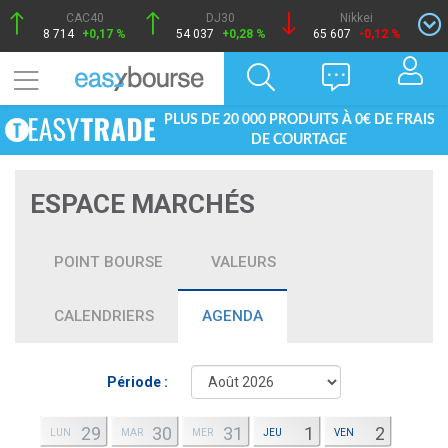
CAC40
DJ30
Nikkei
8 714
+0,17 %
54 037
+0,28 %
65 607
-0,12 %
PLUS DE 20 000 PRODUITS À 0€ DE FRAIS
DE COURTAGE
ESPACE MARCHÉS
POINT BOURSE
VALEURS
CALENDRIERS
AGENDA
Période :
29
30
31
1
2
LUN
MAR
MER
JEU
VEN