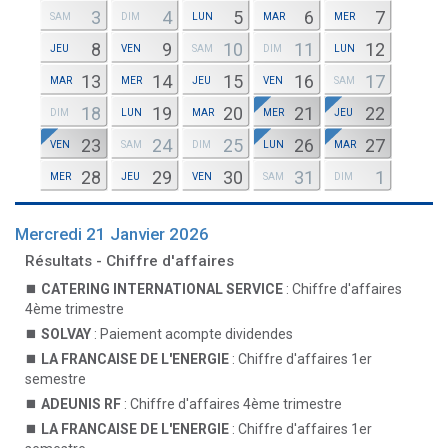
3
4
5
6
7
SAM
DIM
LUN
MAR
MER
8
9
10
11
12
JEU
VEN
SAM
DIM
LUN
13
14
15
16
17
MAR
MER
JEU
VEN
SAM
18
19
20
21
22
DIM
LUN
MAR
MER
JEU
23
24
25
26
27
VEN
SAM
DIM
LUN
MAR
28
29
30
31
1
MER
JEU
VEN
SAM
DIM
Mercredi 21 Janvier 2026
Résultats - Chiffre d'affaires
CATERING INTERNATIONAL SERVICE
: Chiffre d'affaires
4ème trimestre
SOLVAY
: Paiement acompte dividendes
LA FRANCAISE DE L'ENERGIE
: Chiffre d'affaires 1er
semestre
ADEUNIS RF
: Chiffre d'affaires 4ème trimestre
LA FRANCAISE DE L'ENERGIE
: Chiffre d'affaires 1er