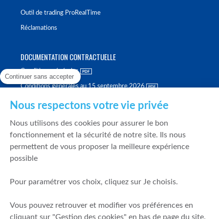
Outil de trading ProRealTime
Réclamations
DOCUMENTATION CONTRACTUELLE
Conditions générales
Continuer sans accepter
Conditions générales au 15 septembre 2026
Brochure tarifaire
Nous respectons votre vie privée
Rapport sur la qualité d'exécution
Nous utilisons des cookies pour assurer le bon
Politique de meilleure sélection
fonctionnement et la sécurité de notre site. Ils nous
permettent de vous proposer la meilleure expérience
Politique de durabilité
possible
Fonds de garantie des dépôts et de résolution
Pour paramétrer vos choix, cliquez sur Je choisis.
SÉCURITÉ & DONNÉES PERSONNELLES
Vous pouvez retrouver et modifier vos préférences en
Mentions légales
cliquant sur "Gestion des cookies" en bas de page du site.