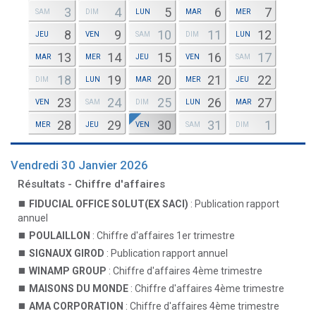
3
4
5
6
7
SAM
DIM
LUN
MAR
MER
8
9
10
11
12
JEU
VEN
SAM
DIM
LUN
13
14
15
16
17
MAR
MER
JEU
VEN
SAM
18
19
20
21
22
DIM
LUN
MAR
MER
JEU
23
24
25
26
27
VEN
SAM
DIM
LUN
MAR
28
29
30
31
1
MER
JEU
VEN
SAM
DIM
Vendredi 30 Janvier 2026
Résultats - Chiffre d'affaires
FIDUCIAL OFFICE SOLUT(EX SACI)
: Publication rapport
annuel
POULAILLON
: Chiffre d'affaires 1er trimestre
SIGNAUX GIROD
: Publication rapport annuel
WINAMP GROUP
: Chiffre d'affaires 4ème trimestre
MAISONS DU MONDE
: Chiffre d'affaires 4ème trimestre
AMA CORPORATION
: Chiffre d'affaires 4ème trimestre