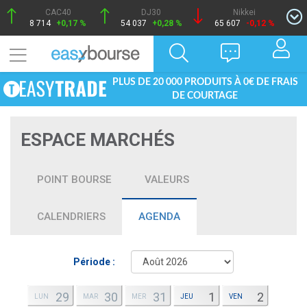
CAC40
DJ30
Nikkei
8 714
+0,17 %
54 037
+0,28 %
65 607
-0,12 %
PLUS DE 20 000 PRODUITS À 0€ DE FRAIS
DE COURTAGE
ESPACE MARCHÉS
POINT BOURSE
VALEURS
CALENDRIERS
AGENDA
Période :
29
30
31
1
2
LUN
MAR
MER
JEU
VEN