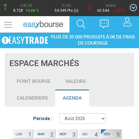
CAC40
DJ30
Nikkei
8 728
+0,68 %
54 349 Pts (c)
65 544
-1,14 %
PLUS DE 20 000 PRODUITS À 0€ DE FRAIS
DE COURTAGE
ESPACE MARCHÉS
POINT BOURSE
VALEURS
CALENDRIERS
AGENDA
Période :
1
2
3
4
5
LUN
MAR
MER
JEU
VEN