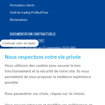
Formulaires clients
Outil de trading ProRealTime
Réclamations
DOCUMENTATION CONTRACTUELLE
Conditions générales
Continuer sans accepter
Conditions générales au 15 septembre 2026
Brochure tarifaire
Nous respectons votre vie privée
Rapport sur la qualité d'exécution
Nous utilisons des cookies pour assurer le bon
Politique de meilleure sélection
fonctionnement et la sécurité de notre site. Ils nous
permettent de vous proposer la meilleure expérience
Politique de durabilité
possible
Fonds de garantie des dépôts et de résolution
Pour paramétrer vos choix, cliquez sur Je choisis.
SÉCURITÉ & DONNÉES PERSONNELLES
Mentions légales