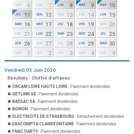
6
7
8
9
10
SAM
DIM
LUN
MAR
MER
11
12
13
14
15
JEU
VEN
SAM
DIM
LUN
16
17
18
19
20
MAR
MER
JEU
VEN
SAM
21
22
23
24
25
DIM
LUN
MAR
MER
JEU
26
27
28
29
30
VEN
SAM
DIM
LUN
MAR
1
2
3
4
5
MER
JEU
VEN
SAM
DIM
Vendredi 05 Juin 2026
Résultats - Chiffre d'affaires
CRCAM LOIRE HAUTE LOIRE
: Paiement dividendes
GETLINK SE
: Paiement dividendes
BASSAC SA
: Paiement dividendes
BOIRON
: Paiement dividendes
ELECTRICITE DE STRASBOURG
: Détachement dividendes
EXACOMPTA CLAIREFONTAINE
: Paiement dividendes
FNAC DARTY
: Paiement dividendes