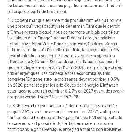
de kérosène raffinés dans des pays tiers, notamment l'Inde et
la Turquie, à partir de brut russe.
"L'Occident manque tellement de produits raffinés qu'il rouvre
une porte qu'il venait tout juste de fermer. Tant que le détroit
d'Ormuz restera bloqué, nous conservons un biais positif sur
les valeurs du raffinage", a réagi Frédéric Lorec, spécialiste
pétrole chez AlphaValue.Dans ce contexte, Goldman Sachs
estime ce matin qu'à l'échelle mondiale, la croissance du PIB
devrait ralentir au second semestre, avec une progression
attendue de 2,4% en 2026, tandis que l'inflation sous-jacente
reculerait légèrement à 2,7% d'ici fin 2026 malgré l'impact des
prix énergétiques.Des conséquences économiques très
concrètes"En zone euro, la croissance devrait tomber à 0,5%
en 2026, pénalisée par les prix élevés de l'énergie. L'inflation
sous-jacente pourrait culminer à 2,7% en 2027 avant de revenir
progressivement vers 2% d'ici fin 2028.
La BCE devrait relever ses taux à deux reprises cette année
jusqu'à 2,5%, avant un assouplissement en 2027", anticipe la
banque.Sur le front des statistiques, l'indice PMI composite de
la zone euro est passé de 48,8 à 47,5 en mai en raison du
conflit dans le golfe Persique, enregistrant ainsi son troisième