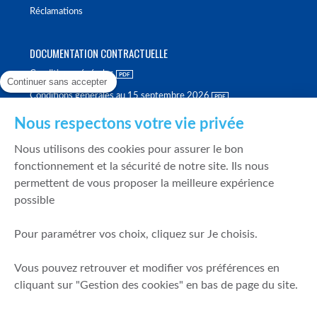
Réclamations
DOCUMENTATION CONTRACTUELLE
Conditions générales
Continuer sans accepter
Conditions générales au 15 septembre 2026
Brochure tarifaire
Nous respectons votre vie privée
Rapport sur la qualité d'exécution
Nous utilisons des cookies pour assurer le bon
Politique de meilleure sélection
fonctionnement et la sécurité de notre site. Ils nous
permettent de vous proposer la meilleure expérience
Politique de durabilité
possible
Fonds de garantie des dépôts et de résolution
Pour paramétrer vos choix, cliquez sur Je choisis.
SÉCURITÉ & DONNÉES PERSONNELLES
Vous pouvez retrouver et modifier vos préférences en
Mentions légales
cliquant sur "Gestion des cookies" en bas de page du site.
Prévention de la fraude
Gérer mes cookies