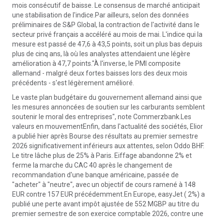
mois consécutif de baisse. Le consensus de marché anticipait
une stabilisation de l'indice.Par ailleurs, selon des données
préliminaires de S&P Global, la contraction de l'activité dans le
secteur privé français a accéléré au mois de mai. L'indice qui la
mesure est passé de 47,6 à 43,5 points, soit un plus bas depuis
plus de cinq ans, là où les analystes attendaient une légère
amélioration à 47,7 points."À l'inverse, le PMI composite
allemand - malgré deux fortes baisses lors des deux mois
précédents - s'est légèrement amélioré.
Le vaste plan budgétaire du gouvernement allemand ainsi que
les mesures annoncées de soutien sur les carburants semblent
soutenir le moral des entreprises", note Commerzbank.Les
valeurs en mouvementEnfin, dans l'actualité des sociétés, Elior
a publié hier après Bourse des résultats au premier semestre
2026 significativement inférieurs aux attentes, selon Oddo BHF.
Le titre lâche plus de 25% à Paris. Eiffage abandonne 2% et
ferme la marche du CAC 40 après le changement de
recommandation d'une banque américaine, passée de
"acheter" à "neutre", avec un objectif de cours ramené à 148
EUR contre 157 EUR précédemment.En Europe, easyJet ( 2%) a
publié une perte avant impôt ajustée de 552 MGBP au titre du
premier semestre de son exercice comptable 2026, contre une