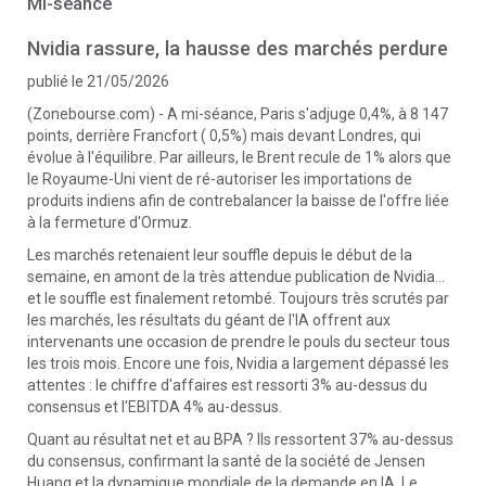
Mi-séance
Nvidia rassure, la hausse des marchés perdure
publié le 21/05/2026
(Zonebourse.com) - A mi-séance, Paris s'adjuge 0,4%, à 8 147
points, derrière Francfort ( 0,5%) mais devant Londres, qui
évolue à l'équilibre. Par ailleurs, le Brent recule de 1% alors que
le Royaume-Uni vient de ré-autoriser les importations de
produits indiens afin de contrebalancer la baisse de l'offre liée
à la fermeture d'Ormuz.
Les marchés retenaient leur souffle depuis le début de la
semaine, en amont de la très attendue publication de Nvidia...
et le souffle est finalement retombé. Toujours très scrutés par
les marchés, les résultats du géant de l'IA offrent aux
intervenants une occasion de prendre le pouls du secteur tous
les trois mois. Encore une fois, Nvidia a largement dépassé les
attentes : le chiffre d'affaires est ressorti 3% au-dessus du
consensus et l'EBITDA 4% au-dessus.
Quant au résultat net et au BPA ? Ils ressortent 37% au-dessus
du consensus, confirmant la santé de la société de Jensen
Huang et la dynamique mondiale de la demande en IA. Le