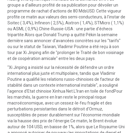
groupe a d'ailleurs profité de sa publication pour dévoiler un
programme de rachat d'actions de 80 MdsUSD. Cette vigueur
profite ce matin aux valeurs des semi-conducteurs, à l'instar de
Soitec ( 3,4%), Infineon ( 2,5%), Aixtron ( 1,4%), STMicro ( 1,1%)
ou ASML ( 0,9%).Chine-Russie-USA : une partie d'échecs
tripartite Alors que Donald Trump a quitté Pékin la semaine
dernière sans annoncer d'avancées concrètes sur les "tarifs"
ou sur le statut de Taïwan, Vladimir Poutine a été reçu à son
tour par Xi Jinping afin de "prolonger le Traité de bon voisinage
et de coopération amicale" entre les deux pays.
"Xi Jinping a insisté sur la nécessité de défendre un ordre
international plus juste et multipolaire, tandis que Vladimir
Poutine a qualifié les relations russo-chinoises de facteur de
stabilité dans un contexte international instable", a souligné
l'agence d'Etat chinoise Xinhua Net.L'Iran en toile de fondPour
les marchés, la guerre en Iran reste le principal risque
macroéconomique, avec un cessez-le-feu fragile et des
perturbations persistantes dans le détroit d'Ormuz,
susceptibles de peser durablement sur l'économie mondiale
via la hausse des prix de l'énergie.Ce matin, le Brent évolue
autour de 104 USD, en baisse de 1%, alors que Le Royaume-Uni
a annoncé autoriser de nouveau les importations de diesel et