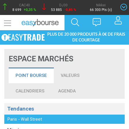
CAC40
DJ30
Nikkei
8 699
+0,35 %
53 885
-0,85 %
66 300 Pts (c)
PLUS DE 20 000 PRODUITS À 0€ DE FRAIS
DE COURTAGE
ESPACE MARCHÉS
POINT BOURSE
VALEURS
CALENDRIERS
AGENDA
Tendances
Paris
-
Wall Street