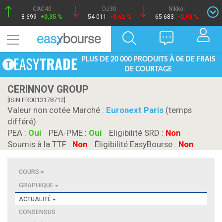
CAC40
DJ30
Nikkei
8 699
+0,35 %
54 011
-0,62 %
65 683
-0,93 %
PLUS DE 20 000 PRODUITS À 0€ DE FRAIS
DE COURTAGE
CERINNOV GROUP
[ISIN FR0013178712]
Valeur non cotée Marché :
Euronext Paris
(temps
différé)
PEA :
Oui
PEA-PME :
Oui
Eligibilité SRD :
Non
Soumis à la TTF :
Non
Éligibilité EasyBourse :
Non
COURS
GRAPHIQUE
ACTUALITÉ
CONSENSUS