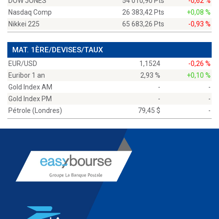
DOW JONES
54 010,90 Pts
-0,62 %
Nasdaq Comp
26 383,42 Pts
+0,08 %
Nikkei 225
65 683,26 Pts
-0,93 %
MAT. 1ÈRE/DEVISES/TAUX
EUR/USD
1,1524
-0,26 %
Euribor 1 an
2,93 %
+0,10 %
Gold Index AM
-
-
Gold Index PM
-
-
Pétrole (Londres)
79,45 $
-