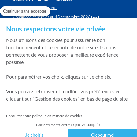
Conditions générales
Continuer sans accepter
Conditions générales au 15 septembre 2026
Brochure tarifaire
Nous respectons votre vie privée
Rapport sur la qualité d'exécution
Nous utilisons des cookies pour assurer le bon
Politique de meilleure sélection
fonctionnement et la sécurité de notre site. Ils nous
permettent de vous proposer la meilleure expérience
Politique de durabilité
possible
Fonds de garantie des dépôts et de résolution
Pour paramétrer vos choix, cliquez sur Je choisis.
SÉCURITÉ & DONNÉES PERSONNELLES
Vous pouvez retrouver et modifier vos préférences en
Mentions légales
cliquant sur "Gestion des cookies" en bas de page du site.
Prévention de la fraude
Gérer mes cookies
Consulter notre politique en matière de cookies
Politique de cookies
Consentements certifiés par
Politique de gestion des conflits d'intérêts
Je choisis
Ok pour moi