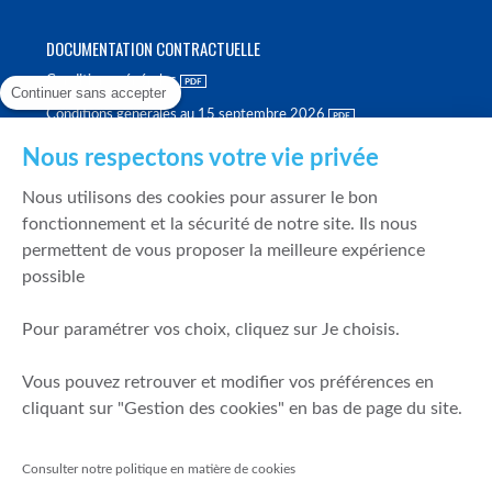
DOCUMENTATION CONTRACTUELLE
Conditions générales
Continuer sans accepter
Conditions générales au 15 septembre 2026
Brochure tarifaire
Nous respectons votre vie privée
Rapport sur la qualité d'exécution
Nous utilisons des cookies pour assurer le bon
Politique de meilleure sélection
fonctionnement et la sécurité de notre site. Ils nous
permettent de vous proposer la meilleure expérience
Politique de durabilité
possible
Fonds de garantie des dépôts et de résolution
Pour paramétrer vos choix, cliquez sur Je choisis.
SÉCURITÉ & DONNÉES PERSONNELLES
Vous pouvez retrouver et modifier vos préférences en
Mentions légales
cliquant sur "Gestion des cookies" en bas de page du site.
Prévention de la fraude
Gérer mes cookies
Consulter notre politique en matière de cookies
Politique de cookies