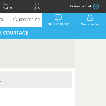
Brent
/$
Tableau de Bord
79,45 $
1,1555
ER
RECHERCHER
Nous contacter
Se connecter
DE COURTAGE