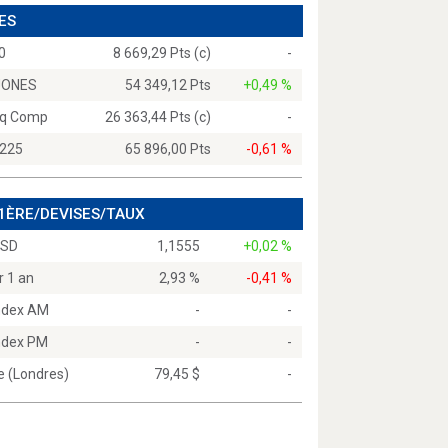
ES
0
8 669,29 Pts (c)
-
JONES
54 349,12 Pts
+0,49 %
q Comp
26 363,44 Pts (c)
-
 225
65 896,00 Pts
-0,61 %
 1ÈRE/DEVISES/TAUX
USD
1,1555
+0,02 %
r 1 an
2,93 %
-0,41 %
Index AM
-
-
Index PM
-
-
e (Londres)
79,45 $
-