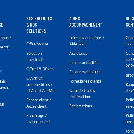
NOS PRODUITS
AIDE &
DOC
SE
& NOS
ACCOMPAGNEMENT
CON
SOLUTIONS
nous ?
Foire aux questions /
Cond
Offre bourse
Aide
ments
Sélection
Assistance
Cond
EasyTrade
au 1
Espace actualités
202
Offre 18-30 ans
Espace webinaires
Broc
Ouvrir un
Formulaires clients
duite
compte-titres /
Rappo
stale
Outil de trading
PEA / PEA-PME
d'ex
ProRealTime
Espace client /
Polit
ous
Réclamations
Accès client
séle
Parrainage /
Polit
Inviter un ami
Fond