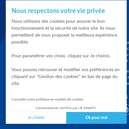
Nous respectons votre vie privée
Nous utilisons des cookies pour assurer le bon
fonctionnement et la sécurité de notre site. Ils nous
permettent de vous proposer la meilleure expérience
possible
Graphique, co
en quelques cl
tendances du
Pour paramétrer vos choix, cliquez sur Je choisis.
accompagner 
Vous pouvez retrouver et modifier vos préférences en
Tous droits r
cliquant sur "Gestion des cookies" en bas de page du
différés d'au 
site.
clients connec
SUIVEZ-NOUS
Consulter notre politique en matière de cookies
Consentements certifiés par
Je choisis
Ok pour moi
Plateforme de Gestion du Consentement : Personnalisez vos Optio
Axeptio consent