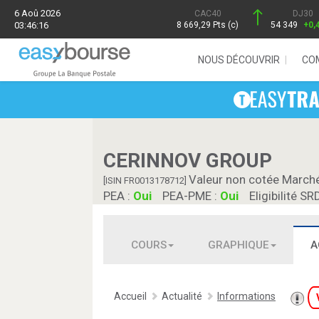
6 Aoû 2026
CAC40
DJ30
03:46:16
8 669,29 Pts (c)
54 349
+0,
NOUS DÉCOUVRIR
CO
CERINNOV GROUP
Valeur non cotée March
[ISIN FR0013178712]
PEA :
Oui
PEA-PME :
Oui
Eligibilité SR
COURS
GRAPHIQUE
A
Accueil
Actualité
Informations