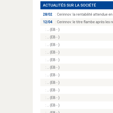
ACTUALITÉS SUR LA SOCIÉTÉ
28/02
:
Cerinnov: la rentabilité attendue en 
12/04
:
Cerinnov: le titre flambe après les r
:
(EB - )
:
(EB - )
:
(EB - )
:
(EB - )
:
(EB - )
:
(EB - )
:
(EB - )
:
(EB - )
:
(EB - )
:
(EB - )
:
(EB - )
:
(EB - )