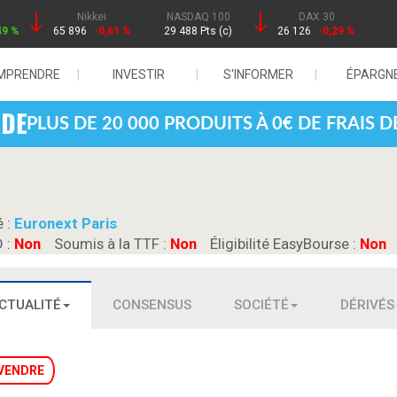
Nikkei
NASDAQ 100
DAX 30
49 %
65 896
-0,61 %
29 488 Pts (c)
26 126
-0,29 %
MPRENDRE
INVESTIR
S'INFORMER
ÉPARGN
PLUS DE 20 000 PRODUITS À 0€ DE FRAIS 
é :
Euronext Paris
D :
Non
Soumis à la TTF :
Non
Éligibilité EasyBourse :
Non
CTUALITÉ
CONSENSUS
SOCIÉTÉ
DÉRIVÉS
VENDRE