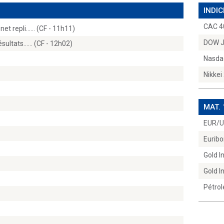
INDIC
CAC 4
net repli...… (CF - 11h11)
DOW 
ésultats...… (CF - 12h02)
Nasda
Nikkei
MAT.
EUR/
Euribo
Gold 
Gold 
Pétrol