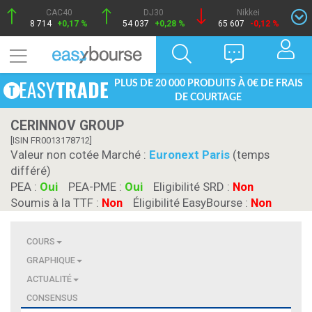
CAC40
DJ30
Nikkei
8 714
+0,17 %
54 037
+0,28 %
65 607
-0,12 %
PLUS DE 20 000 PRODUITS À 0€ DE FRAIS
DE COURTAGE
CERINNOV GROUP
[ISIN FR0013178712]
Valeur non cotée Marché :
Euronext Paris
(temps
différé)
PEA :
Oui
PEA-PME :
Oui
Eligibilité SRD :
Non
Soumis à la TTF :
Non
Éligibilité EasyBourse :
Non
COURS
GRAPHIQUE
ACTUALITÉ
CONSENSUS