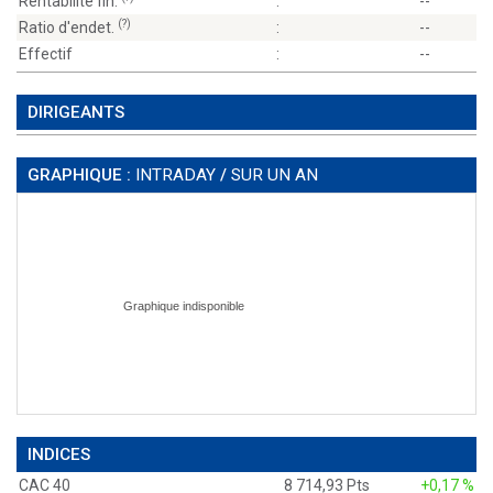
Rentabilité fin.
:
--
(?)
Ratio d'endet.
:
--
Effectif
:
--
DIRIGEANTS
GRAPHIQUE :
INTRADAY
/
SUR UN AN
INDICES
CAC 40
8 714,93 Pts
+0,17 %