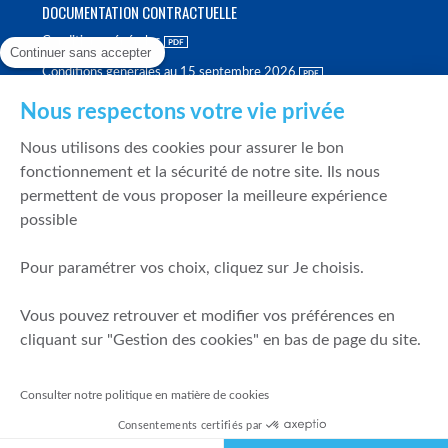
DOCUMENTATION CONTRACTUELLE
Conditions générales
Continuer sans accepter
Conditions générales au 15 septembre 2026
Brochure tarifaire
Nous respectons votre vie privée
Rapport sur la qualité d'exécution
Nous utilisons des cookies pour assurer le bon
Politique de meilleure sélection
fonctionnement et la sécurité de notre site. Ils nous
permettent de vous proposer la meilleure expérience
Politique de durabilité
possible
Fonds de garantie des dépôts et de résolution
Pour paramétrer vos choix, cliquez sur Je choisis.
SÉCURITÉ & DONNÉES PERSONNELLES
Vous pouvez retrouver et modifier vos préférences en
Mentions légales
cliquant sur "Gestion des cookies" en bas de page du site.
Prévention de la fraude
Gérer mes cookies
Consulter notre politique en matière de cookies
Politique de cookies
Consentements certifiés par
Politique de gestion des conflits d'intérêts