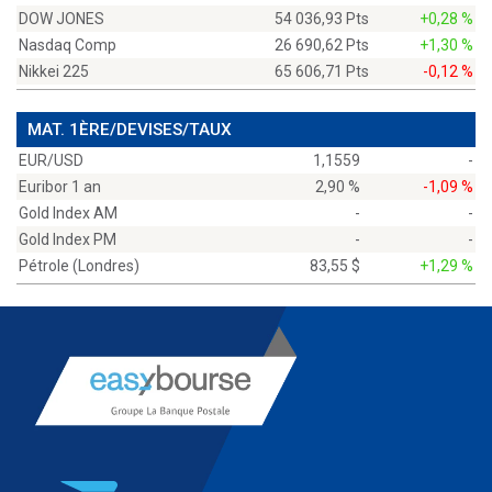
DOW JONES
54 036,93 Pts
+0,28 %
Nasdaq Comp
26 690,62 Pts
+1,30 %
Nikkei 225
65 606,71 Pts
-0,12 %
MAT. 1ÈRE/DEVISES/TAUX
EUR/USD
1,1559
-
Euribor 1 an
2,90 %
-1,09 %
Gold Index AM
-
-
Gold Index PM
-
-
Pétrole (Londres)
83,55 $
+1,29 %