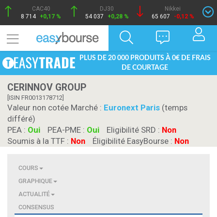
CAC40
DJ30
Nikkei
8 714
+0,17 %
54 037
+0,28 %
65 607
-0,12 %
PLUS DE 20 000 PRODUITS À 0€ DE FRAIS
DE COURTAGE
CERINNOV GROUP
[ISIN FR0013178712]
Valeur non cotée Marché :
Euronext Paris
(temps
différé)
PEA :
Oui
PEA-PME :
Oui
Eligibilité SRD :
Non
Soumis à la TTF :
Non
Éligibilité EasyBourse :
Non
COURS
GRAPHIQUE
ACTUALITÉ
CONSENSUS