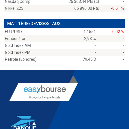
Nasdaq Comp
26 363,44 Pts (c)
-
Nikkei 225
65 896,00 Pts
-0,61 %
MAT. 1ÈRE/DEVISES/TAUX
EUR/USD
1,1551
-0,02 %
Euribor 1 an
2,93 %
-
Gold Index AM
-
-
Gold Index PM
-
-
Pétrole (Londres)
79,45 $
-