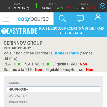
CAC40
DJ30
Nikkei
8 669,29 Pts (c)
54 349
+0,49 %
65 896
-0,61 %
PLUS DE 20 000 PRODUITS À 0€ DE FRAIS
DE COURTAGE
CERINNOV GROUP
[ISIN FR0013178712]
Valeur non cotée Marché :
Euronext Paris
(temps
différé)
PEA :
Oui
PEA-PME :
Oui
Eligibilité SRD :
Non
Soumis à la TTF :
Non
Éligibilité EasyBourse :
Non
COURS
GRAPHIQUE
ACTUALITÉ
CONSENSUS