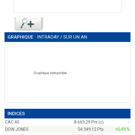
GRAPHIQUE :
INTRADAY
/
SUR UN AN
INDICES
CAC 40
8 669,29 Pts (c)
-
DOW JONES
54 349,12 Pts
+0,49 %